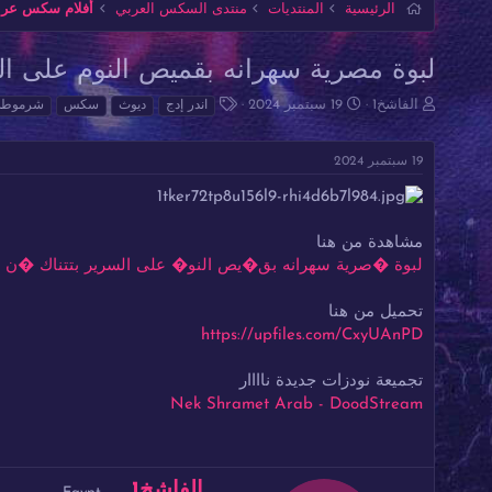
الرئيسية
المنتديات
منتدى السكس العربي
أفلام سكس عربي
لبوة مصرية سهرانه بقميص النوم على الس
ب
ت
ا
الفاشخ1
19 سبتمبر 2024
اندر إدج
ديوث
سكس
شرموطة
ا
ا
ل
د
ر
و
19 سبتمبر 2024
ئ
ي
س
ا
خ
و
ل
ا
م
م
ل
و
ب
مشاهدة من هنا
ض
د
لبوة �صرية سهرانه بق�يص النو� على السرير بتتناك �ن صاحبها ال
و
ء
ع
تحميل من هنا
https://upfiles.com/CxyUAnPD
تجميعة نودزات جديدة ناااار
Nek Shramet Arab - DoodStream
ك
الفاشخ1