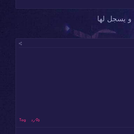
 و يسجل لها
رد
Tag