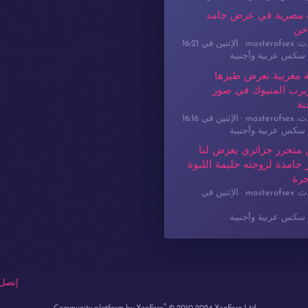
 مصرية في عرض جامد
خن
masterof
الإثنين في 16:21
سكس عربية وأجنبية
 مغربية تعرض طيزها
برب المنيوك في صور
نة
masterof
الإثنين في 16:16
سكس عربية وأجنبية
 متحرر جزائري يعرض لنا
جامدة لزوجته حليمة اللبوة
جرة
masterof
الإثنين في
سكس عربية وأجنبية
إتصل 
®