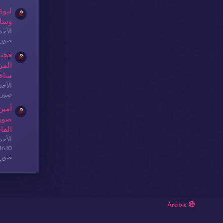
لبوة
وسا
الأحدث: sex
صور 
قحبة
المر
ساخ
الأحدث: sex
صور 
أمين
صور 
الفا
الأحدث: sex
16:10
صور 
Arabic