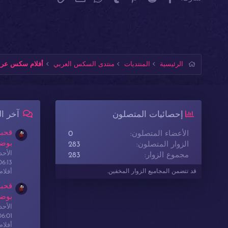
الرئيسية
المنتديات
منتدى السكس العربي
أفلام سكس عربي
إحصائيات المتصلون
آخر ا
قحبة
الأعضاء المتصلون
0
بوضع
الزوار المتصلون
283
الأحدث: sex
مجموع الزوار
283
06:13
أفلا
قد تتضمن المجاميع الزوار المخفين.
قحبة
بوضع
الأحدث: sex
06:01
أفلا