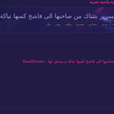
ة وأجنبية حصرية
رير بتتناك من صاحبها الى فاشخ كسها نياكة
عربي
محارم
مصرية
ميلف
نودز
نيك
ى فاشخ كسها نياكة و يسجل لها - DoodStream