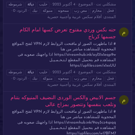
مشكلني نت
الموضوع
4 أكتوبر 2023
حليب
دياثة
شرموطه
الردود: 0
فحل
محارم
مص زب
ممحونه
منيوكة
نيك
المنتدى:
أفلام سكس عربية وأجنبية حصرية
حته بكس وردي مفتوح تعرض كسها امام الكام
م
جسمها كرباج
# اذا ماظهرت الصور او مافتحت الروابط لازم VPN لفتح المواقع
المحجوبة للمشاهده مباشر من هنا
https://streamhub.ink/ayl31x1eqp9w اذا واجهتك صعوبه فى
المشاهده قم بتحميل المقطع لـتـحـمـيـل
https://upfiles.com/x1xxUU
مشكلني نت
الموضوع
4 أكتوبر 2023
حليب
دياثة
شرموطه
الردود: 0
فحل
محارم
مص زب
ممحونه
منيوكة
نيك
المنتدى:
أفلام سكس عربية وأجنبية حصرية
جسم الابيض والكس الوردى النضيف المنيوكه بتنام
م
وتلعب بنفسها وتتصور بمزاج عالى
# اذا ماظهرت الصور او مافتحت الروابط لازم VPN لفتح المواقع
المحجوبة للمشاهده مباشر من هنا
https://streamhub.ink/9ioy3cz4spqq اذا واجهتك صعوبه فى
المشاهده قم بتحميل المقطع لـتـحـمـيـل
https://upfiles.com/w17BFM7