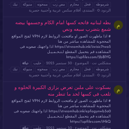
شرموطه
فحل
محارم
مص زب
ممحونه
منيوكة
نيك
الردود: 0
المنتدى:
أفلام سكس عربية وأجنبية حصرية
بطه لبنانيه فاتحه كسها امام الكام وجسمها بيضه
م
شمع بتضرب سبعه ونص
# اذا ماظهرت الصور او مافتحت الروابط لازم VPN لفتح المواقع
المحجوبة للمشاهده مباشر من هنا
https://streamhub.ink/iiwisic7twa5 اذا واجهتك صعوبه فى
المشاهده قم بتحميل المقطع لـتـحـمـيـل
https://upfiles.com/2bBlYG
مشكلني نت
الموضوع
30 سبتمبر 2023
حليب
دياثة
شرموطه
فحل
محارم
مص زب
ممحونه
منيوكة
نيك
الردود: 0
المنتدى:
أفلام سكس عربية وأجنبية حصرية
بسكوت على ملبن تعرض بزازى الكبيرة الحلوه و
م
تلعب فى كسها لحد ما تنطر منه
# اذا ماظهرت الصور او مافتحت الروابط لازم VPN لفتح المواقع
المحجوبة للمشاهده مباشر من هنا
https://streamhub.ink/epfagynwb3o0 اذا واجهتك صعوبه فى
المشاهده قم بتحميل المقطع لـتـحـمـيـل
https://upfiles.com/iHkQ
مشكلني نت
الموضوع
30 سبتمبر 2023
حليب
دياثة