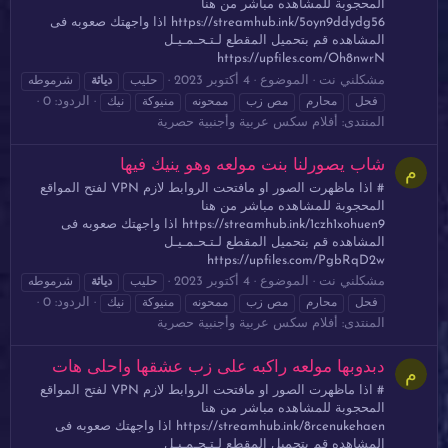
المحجوبة للمشاهده مباشر من هنا
https://streamhub.ink/5oyn9ddydg56 اذا واجهتك صعوبه فى
المشاهده قم بتحميل المقطع لـتـحـمـيـل
https://upfiles.com/Oh8nwrN
مشكلني نت
الموضوع
4 أكتوبر 2023
حليب
دياثة
شرموطه
الردود: 0
فحل
محارم
مص زب
ممحونه
منيوكة
نيك
المنتدى:
أفلام سكس عربية وأجنبية حصرية
شاب يصورلنا بنت مولعه وهو ينيك فيها
م
# اذا ماظهرت الصور او مافتحت الروابط لازم VPN لفتح المواقع
المحجوبة للمشاهده مباشر من هنا
https://streamhub.ink/1czh1xohuen9 اذا واجهتك صعوبه فى
المشاهده قم بتحميل المقطع لـتـحـمـيـل
https://upfiles.com/PgbRqD2w
مشكلني نت
الموضوع
4 أكتوبر 2023
حليب
دياثة
شرموطه
الردود: 0
فحل
محارم
مص زب
ممحونه
منيوكة
نيك
المنتدى:
أفلام سكس عربية وأجنبية حصرية
دبدوبها مولعه راكبه على زب عشقها واحلى هات
م
# اذا ماظهرت الصور او مافتحت الروابط لازم VPN لفتح المواقع
المحجوبة للمشاهده مباشر من هنا
https://streamhub.ink/8rcenukehaen اذا واجهتك صعوبه فى
المشاهده قم بتحميل المقطع لـتـحـمـيـل