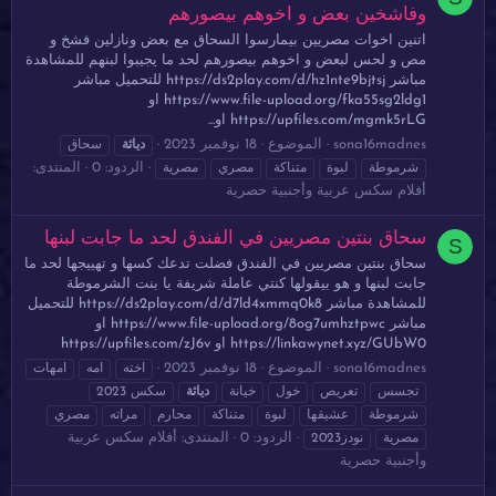
وفاشخين بعض و اخوهم بيصورهم
اتنين اخوات مصريين بيمارسوا السحاق مع بعض ونازلين فشخ و
مص و لحس لبعض و اخوهم بيصورهم لحد ما يجيبوا لبنهم للمشاهدة
مباشر https://ds2play.com/d/hz1nte9bjtsj للتحميل مباشر
https://www.file-upload.org/fka55sg2ldg1 او
https://upfiles.com/mgmk5rLG او...
sona16madnes
الموضوع
18 نوفمبر 2023
دياثة
سحاق
الردود: 0
المنتدى:
شرموطة
لبوة
متناكة
مصري
مصرية
أفلام سكس عربية وأجنبية حصرية
سحاق بنتين مصريين في الفندق لحد ما جابت لبنها
S
سحاق بنتين مصريين في الفندق فضلت تدعك كسها و تهييجها لحد ما
جابت لبنها و هو بيقولها كنتي عاملة شريفة يا بنت الشرموطة
للمشاهدة مباشر https://ds2play.com/d/d7ld4xmmq0k8 للتحميل
مباشر https://www.file-upload.org/8og7umhztpwc او
https://linkawynet.xyz/GUbW0 او https://upfiles.com/zJ6v
sona16madnes
الموضوع
18 نوفمبر 2023
اخته
امه
امهات
تجسس
تعريص
خول
خيانة
دياثة
سكس 2023
شرموطة
عشيقها
لبوة
متناكة
محارم
مراته
مصري
الردود: 0
المنتدى:
أفلام سكس عربية
مصرية
نودز2023
وأجنبية حصرية