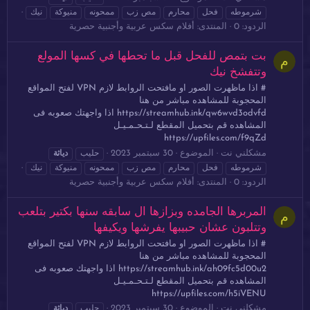
شرموطه
فحل
محارم
مص زب
ممحونه
منيوكة
نيك
الردود: 0
المنتدى:
أفلام سكس عربية وأجنبية حصرية
بت بتمص للفحل قبل ما تحطها في كسها المولع
م
وتتفشخ نيك
# اذا ماظهرت الصور او مافتحت الروابط لازم VPN لفتح المواقع
المحجوبة للمشاهده مباشر من هنا
https://streamhub.ink/qw6wvd3odvfd اذا واجهتك صعوبه فى
المشاهده قم بتحميل المقطع لـتـحـمـيـل
https://upfiles.com/f9qZd
مشكلني نت
الموضوع
30 سبتمبر 2023
حليب
دياثة
شرموطه
فحل
محارم
مص زب
ممحونه
منيوكة
نيك
الردود: 0
المنتدى:
أفلام سكس عربية وأجنبية حصرية
المربرها الجامده وبزازها ال سابقه سنها بكتير بتلعب
م
وتتلبون عشان حبيبها يفرشها ويكيفها
# اذا ماظهرت الصور او مافتحت الروابط لازم VPN لفتح المواقع
المحجوبة للمشاهده مباشر من هنا
https://streamhub.ink/ah09fc5d00u2 اذا واجهتك صعوبه فى
المشاهده قم بتحميل المقطع لـتـحـمـيـل
https://upfiles.com/h5iVENU
مشكلني نت
الموضوع
30 سبتمبر 2023
حليب
دياثة