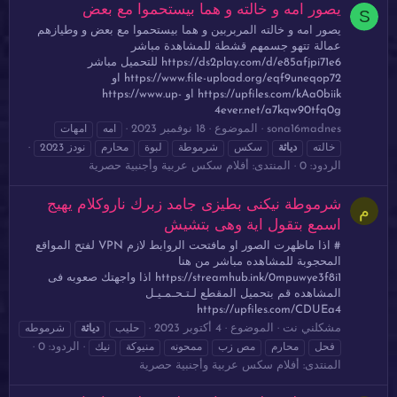
يصور امه و خالته و هما بيستحموا مع بعض
S
يصور امه و خالته المربربين و هما بيستحموا مع بعض و وطيازهم
عمالة تتهو جسمهم قشطة للمشاهدة مباشر
https://ds2play.com/d/e85afjpi71e6 للتحميل مباشر
https://www.file-upload.org/eqf9uneqop72 او
https://upfiles.com/kAa0biik او https://www.up-
4ever.net/a7kqw90tfq0g
sona16madnes
الموضوع
18 نوفمبر 2023
امه
امهات
خالته
دياثة
سكس
شرموطة
لبوة
محارم
نودز 2023
الردود: 0
المنتدى:
أفلام سكس عربية وأجنبية حصرية
شرموطة نيكنى بطيزى جامد زبرك ناروكلام يهيج
م
اسمع بتقول اية وهى بتشيش
# اذا ماظهرت الصور او مافتحت الروابط لازم VPN لفتح المواقع
المحجوبة للمشاهده مباشر من هنا
https://streamhub.ink/0mpuwye3f8i1 اذا واجهتك صعوبه فى
المشاهده قم بتحميل المقطع لـتـحـمـيـل
https://upfiles.com/CDUEa4
مشكلني نت
الموضوع
4 أكتوبر 2023
حليب
دياثة
شرموطه
الردود: 0
فحل
محارم
مص زب
ممحونه
منيوكة
نيك
المنتدى:
أفلام سكس عربية وأجنبية حصرية