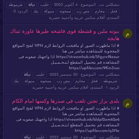
مشكلني نت
الموضوع
4 أكتوبر 2023
حليب
دياثة
شرموطه
الردود: 0
فحل
محارم
مص زب
ممحونه
منيوكة
نيك
المنتدى:
أفلام سكس عربية وأجنبية حصرية
بنوته ملبن و قشطة قوى فاشخه طيزها عاوزة تتناك
م
هايجه
# اذا ماظهرت الصور او مافتحت الروابط لازم VPN لفتح المواقع
المحجوبة للمشاهده مباشر من هنا
https://streamhub.ink/5fgyvc9kzour اذا واجهتك صعوبه فى
المشاهده قم بتحميل المقطع لـتـحـمـيـل
https://upfiles.com/9Km3vus
مشكلني نت
الموضوع
30 سبتمبر 2023
حليب
دياثة
شرموطه
فحل
محارم
مص زب
ممحونه
منيوكة
نيك
الردود: 1
المنتدى:
أفلام سكس عربية وأجنبية حصرية
بلدى بزاز تجنن تلعب فى صدرها وكسها امام الكام
م
# اذا ماظهرت الصور او مافتحت الروابط لازم VPN لفتح المواقع
المحجوبة للمشاهده مباشر من هنا
https://streamhub.ink/lddpl2am62e6 اذا واجهتك صعوبه فى
المشاهده قم بتحميل المقطع لـتـحـمـيـل
https://upfiles.com/q3Ne
مشكلني نت
الموضوع
30 سبتمبر 2023
حليب
دياثة