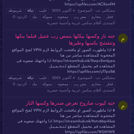
https://upfiles.com/ACXanfM
مشكلني نت
الموضوع
4 أكتوبر 2023
حليب
دياثة
شرموطه
الردود: 0
فحل
محارم
مص زب
ممحونه
منيوكة
نيك
المنتدى:
أفلام سكس عربية وأجنبية حصرية
حته نار وكسها بيكلها بتمص زب عنتيل قبلما ينكها
م
وتتفشخ بكسها وطيزها
# اذا ماظهرت الصور او مافتحت الروابط لازم VPN لفتح المواقع
المحجوبة للمشاهده مباشر من هنا
https://streamhub.ink/1hepv2m4jyea اذا واجهتك صعوبه فى
المشاهده قم بتحميل المقطع لـتـحـمـيـل
https://upfiles.com/y77px1k6
مشكلني نت
الموضوع
4 أكتوبر 2023
حليب
دياثة
شرموطه
الردود: 0
فحل
محارم
مص زب
ممحونه
منيوكة
نيك
المنتدى:
أفلام سكس عربية وأجنبية حصرية
حته كيوت صاروخ تعرض صدرها وكسها النار
م
# اذا ماظهرت الصور او مافتحت الروابط لازم VPN لفتح المواقع
المحجوبة للمشاهده مباشر من هنا
https://streamhub.ink/9otc66qvhlua اذا واجهتك صعوبه فى
المشاهده قم بتحميل المقطع لـتـحـمـيـل
https://upfiles.com/W01HWK