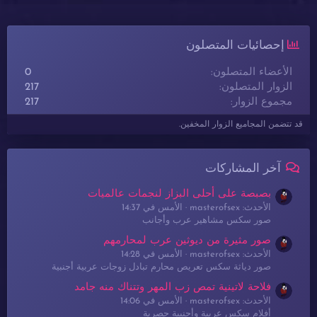
إحصائيات المتصلون
الأعضاء المتصلون
0
الزوار المتصلون
217
مجموع الزوار
217
قد تتضمن المجاميع الزوار المخفين.
آخر المشاركات
بصبصة على أحلى البزاز لنجمات عالميات
الأحدث: masterofsex
الأمس في 14:37
صور سكس مشاهير عرب وأجانب
صور مثيرة من ديوثين عرب لمحارمهم
الأحدث: masterofsex
الأمس في 14:28
صور دياثة سكس تعريص محارم تبادل زوجات عربية أجنبية
فلاحة لاتينية تمص زب المهر وتتناك منه جامد
الأحدث: masterofsex
الأمس في 14:06
أفلام سكس عربية وأجنبية حصرية