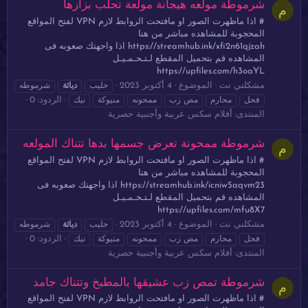
شرموطة مولعه هيجانة مولعة تحلب بزازها
م
# اذا ماظهرت الصور او مافتحت الروابط لازم VPN لفتح المواقع
المحجوبة للمشاهده مباشر من هنا
https://streamhub.ink/xfi2n61qjzah اذا واجهتك صعوبه فى
المشاهده قم بتحميل المقطع لـتـحـمـيـل
https://upfiles.com/h3oaYL
مشكلني نت
الموضوع
4 أكتوبر 2023
حليب
دياثة
شرموطه
الردود: 0
فحل
محارم
مص زب
ممحونه
منيوكة
نيك
المنتدى:
أفلام سكس عربية وأجنبية حصرية
شرموطة ممحونة تعرض جسمها بدها تتناك المولعه
م
# اذا ماظهرت الصور او مافتحت الروابط لازم VPN لفتح المواقع
المحجوبة للمشاهده مباشر من هنا
https://streamhub.ink/icniw5aqvm23 اذا واجهتك صعوبه فى
المشاهده قم بتحميل المقطع لـتـحـمـيـل
https://upfiles.com/mfu8X7
مشكلني نت
الموضوع
4 أكتوبر 2023
حليب
دياثة
شرموطه
الردود: 0
فحل
محارم
مص زب
ممحونه
منيوكة
نيك
المنتدى:
أفلام سكس عربية وأجنبية حصرية
شرموطة تمص زب عشيقها بالمطبخ وتتناك جامد
م
# اذا ماظهرت الصور او مافتحت الروابط لازم VPN لفتح المواقع