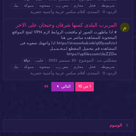
شرموطه
فحل
محارم
مص زب
ممحونه
منيوكة
نيك
الردود: 0
المنتدى:
أفلام سكس عربية وأجنبية حصرية
المربرب البلدى كسها شرقان وحيحان على الاخر
م
# اذا ماظهرت الصور او مافتحت الروابط لازم VPN لفتح المواقع
المحجوبة للمشاهده مباشر من هنا
https://streamhub.ink/q0fjcoofctc1 اذا واجهتك صعوبه فى
المشاهده قم بتحميل المقطع لـتـحـمـيـل
https://upfiles.com/claZZDw
مشكلني نت
الموضوع
30 سبتمبر 2023
حليب
دياثة
شرموطه
فحل
محارم
مص زب
ممحونه
منيوكة
نيك
الردود: 0
المنتدى:
أفلام سكس عربية وأجنبية حصرية
الاخير
1 من 10
التالي
الوسوم