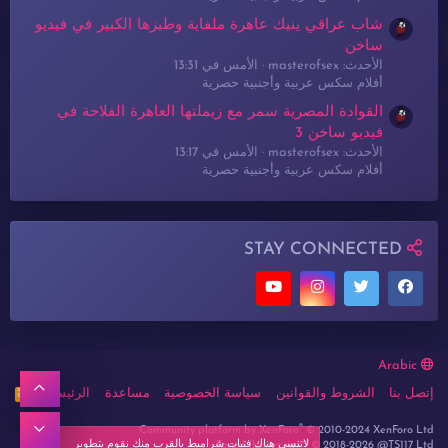
شاب عراقي ينيك عاهرة ملفاية وطيزها الكبير في فيديو
ساخن
الأحدث: masterofsex
الأمس في 13:31
أفلام سكس عربية وأجنبية حصرية
القوادة المصرية سمر مع زيملتها العاهرة الفلاحة في
فيديو ساخن 3
الأحدث: masterofsex
الأمس في 13:17
أفلام سكس عربية وأجنبية حصرية
STAY CONNECTED
Arabic
أعلى
إتصل بنا
الشروط والقوانين
سياسة الخصوصية
مساعدة
الرئيسية
R
S
S
®
أسفل
Community platform by XenForo
© 2010-2024 XenForo Ltd.
لاتنسي هناك فتيات شراميط بالقرب منك نقوم بتطوير
Forum lbanez.net ® © 2018-2026 @TS117 Ltd