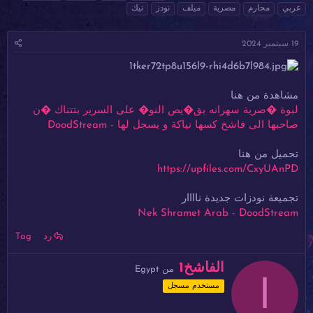
ا
ا
ل
عربي
محارم
مصرية
ميلف
نودز
نيك
د
ر
و
ئ
ي
س
ا
خ
و
19 سبتمبر 2024
ل
ا
م
م
ل
و
ب
ض
د
مشاهدة من هنا
و
ء
لبوة �صرية سهرانه بق�يص النو� على السرير بتتناك �ن
ع
صاحبها الى فاشخ كسها نياكة و يسجل لها - DoodStream
تحميل من هنا
https://upfiles.com/CxyUAnPD
تجميعة نودزات جديدة ناااار
Nek Shramet Arab - DoodStream
رد
Tag
ك
الفاشخ1
من
Egypt
ا
ت
مستخدم مسجل
ب
ب