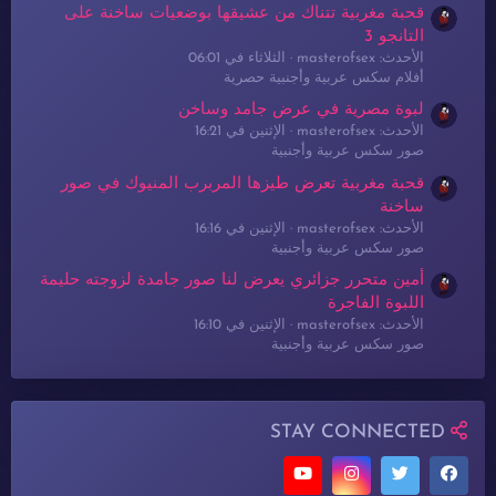
قحبة مغربية تتناك من عشيقها بوضعيات ساخنة على
التانجو 3
الأحدث: masterofsex
الثلاثاء في 06:01
أفلام سكس عربية وأجنبية حصرية
لبوة مصرية في عرض جامد وساخن
الأحدث: masterofsex
الإثنين في 16:21
صور سكس عربية وأجنبية
قحبة مغربية تعرض طيزها المربرب المنيوك في صور
ساخنة
الأحدث: masterofsex
الإثنين في 16:16
صور سكس عربية وأجنبية
أمين متحرر جزائري يعرض لنا صور جامدة لزوجته حليمة
اللبوة الفاجرة
الأحدث: masterofsex
الإثنين في 16:10
صور سكس عربية وأجنبية
STAY CONNECTED