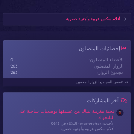
أفلام سكس عربية وأجنبية حصرية
إحصائيات المتصلون
الأعضاء المتصلون
0
الزوار المتصلون
263
مجموع الزوار
263
قد تتضمن المجاميع الزوار المخفين.
آخر المشاركات
قحبة مغربية تتناك من عشيقها بوضعيات ساخنة على
التانجو 4
الأحدث: masterofsex
الثلاثاء في 06:13
أفلام سكس عربية وأجنبية حصرية