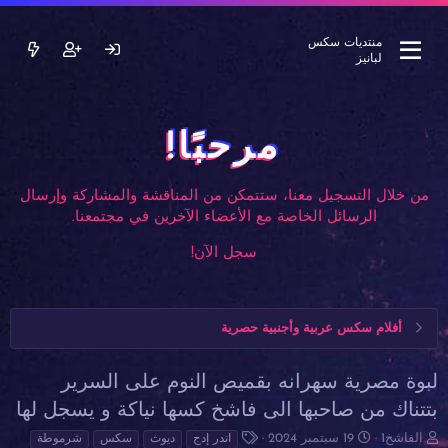
منتديات سكس
لبانيز
مرحبًا!
من خلال التسجيل معنا، ستتمكن من المناقشة والمشاركة وإرسال
الرسائل الخاصة مع الأعضاء الآخرين في مجتمعنا.
سجل الآن!
أفلام سكس عربية وأجنبية حصرية
لبوة مصرية سهرانه بقميص النوم على السرير
بتتناك من صاحبها الى فاشخ كسها نياكة و يسجل لها
ب
ت
ا
الفاشخ1
19 سبتمبر 2024
اندر إدج
ديوث
سكس
شرموطة