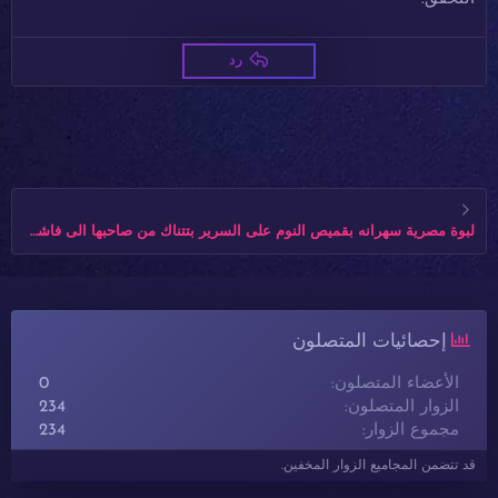
رد
لبوة مصرية سهرانه بقميص النوم على السرير بتتناك من صاحبها الى فاشخ كسها نياكة و يسجل لها
إحصائيات المتصلون
الأعضاء المتصلون
0
الزوار المتصلون
234
مجموع الزوار
234
قد تتضمن المجاميع الزوار المخفين.