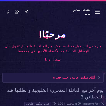
منتديات سكس
لبانيز
مرحبًا!
من خلال التسجيل معنا، ستتمكن من المناقشة والمشاركة وإرسال
الرسائل الخاصة مع الأعضاء الآخرين في مجتمعنا.
سجل الآن!
أفلام سكس عربية وأجنبية حصرية
يوم آخر مع العائلة المتحررة الخليجية و بطلتها هند
القحطاني 2
ب
ت
ا
masterofsex
2 نوفمبر 2024
فيديو سكس خليجي