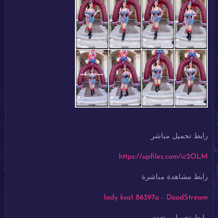
رابط تحميل مباشر
https://upfiles.com/ic2OLM
رابط مشاهدة مباشرة
lady ksa1 86397a - DoodStream