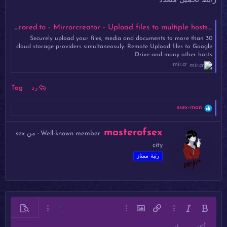
رابط تحميل متعدد
_lady_ksa1_86397a.mp4 - Mirrored.to - Mirrorcreator - Upload files to multiple hosts
Securely upload your files, media and documents to more than 30
cloud storage providers simultaneosuly. Remote Upload files to Google
Drive and many other hosts.
mir.cr
رد
Tag
ا
ssex-man
ل
ت
ك
masterofsex
ف
Well-known member
·
من
sex
ت
ا
city
ب
ع
ل
ب
رتبة ممتاز
ا
و
ت
ا
:
س
ط
ة
غامق
مائل
خيارات إضافية…
إدراج رابط
إدراج صورة
خيارات إضافية…
تراجع
معاينة
خيارات إضافية…