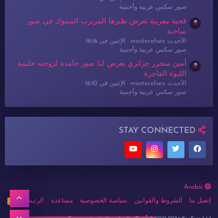
صور سكس عربية وأجنبية
قحبة مغربية تعرض طيزها المربرب المنيوك في صور
ساخنة
الأحدث: masterofsex
الإثنين في 16:16
صور سكس عربية وأجنبية
أمين متحرر جزائري يعرض لنا صور جامدة لزوجته حليمة
اللبوة الفاجرة
الأحدث: masterofsex
الإثنين في 16:10
صور سكس عربية وأجنبية
STAY CONNECTED
Arabic
أعلى
إتصل بنا
الشروط والقوانين
سياسة الخصوصية
مساعدة
الرئيسية
R
S
S
®