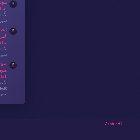
لبوة
وسا
الأحدث: sex
صور 
قحبة
المر
ساخ
الأحدث: sex
صور 
أمين
صور 
الفا
الأحدث: sex
16:10
صور 
Arabic