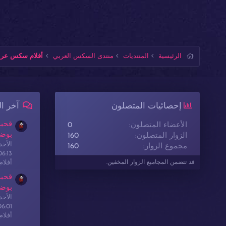
الرئيسية
المنتديات
منتدى السكس العربي
أفلام سكس عربي
إحصائيات المتصلون
آخر ا
قحبة
الأعضاء المتصلون
0
بوضع
الزوار المتصلون
160
الأحدث: sex
مجموع الزوار
160
06:13
أفلا
قد تتضمن المجاميع الزوار المخفين.
قحبة
بوضع
الأحدث: sex
06:01
أفلا