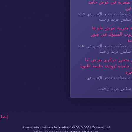
 مصرية في عرض جامد
خن
masterof
الإثنين في 16:21
سكس عربية وأجنبية
 مغربية تعرض طيزها
برب المنيوك في صور
نة
masterof
الإثنين في 16:16
سكس عربية وأجنبية
 متحرر جزائري يعرض لنا
جامدة لزوجته حليمة اللبوة
جرة
masterof
الإثنين في
سكس عربية وأجنبية
إتصل 
®
Community platform by XenForo
© 2010-2024 XenForo Ltd.