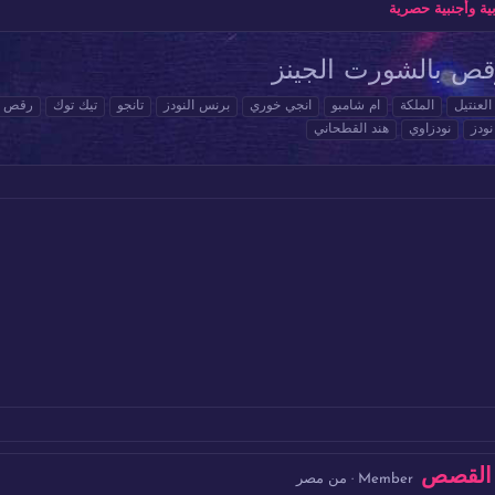
ة وأجنبية حصرية
قص بالشورت الجينز
العنتيل
الملكة
ام شامبو
انجي خوري
برنس النودز
تانجو
تيك توك
رقص
نودز
نودزاوي
هند القطحاني
 القصص
Member
·
من
مصر