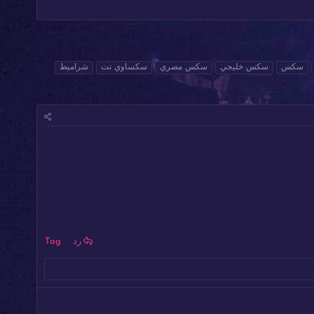
سكس
سكس خليجي
سكس مصري
سكساوي نت
شراميط
رد
Tag