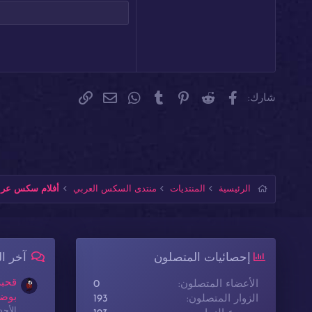
Tahoma
26
Times New Roman
Trebuchet MS
Verdana
فيسبوك
Reddit
Pinterest
Tumblr
WhatsApp
الرابط
البريد الإلكتروني
شارك:
الرئيسية
المنتديات
منتدى السكس العربي
أفلام سكس عربي
إحصائيات المتصلون
آخر ا
قحبة
الأعضاء المتصلون
0
بوضع
الزوار المتصلون
193
الأحدث: sex