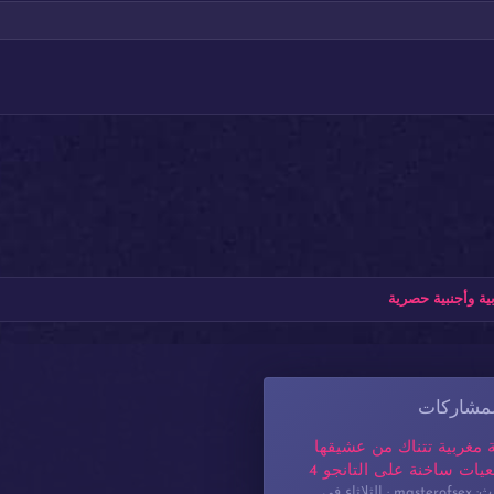
ة وأجنبية حصرية
لمشاركات
 مغربية تتناك من عشيقها
يات ساخنة على التانجو 4
masterof
الثلاثاء في