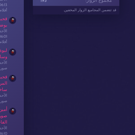
مجموع الزوار
193
06:13
أفلا
قد تتضمن المجاميع الزوار المخفين.
قحبة
بوضع
الأحدث: sex
06:01
أفلا
لبوة
وسا
الأحدث: sex
صور 
قحبة
المر
ساخ
الأحدث: sex
صور 
أمين
صور 
الفا
الأحدث: sex
16:10