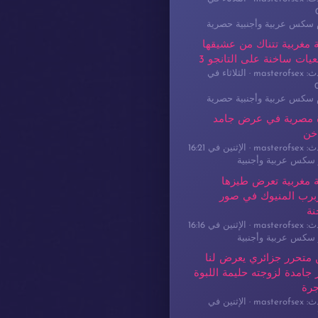
م سكس عربية وأجنبية حصرية
 مغربية تتناك من عشيقها
يات ساخنة على التانجو 3
masterof
الثلاثاء في
م سكس عربية وأجنبية حصرية
 مصرية في عرض جامد
خن
masterof
الإثنين في 16:21
سكس عربية وأجنبية
 مغربية تعرض طيزها
برب المنيوك في صور
نة
masterof
الإثنين في 16:16
سكس عربية وأجنبية
 متحرر جزائري يعرض لنا
جامدة لزوجته حليمة اللبوة
جرة
masterof
الإثنين في