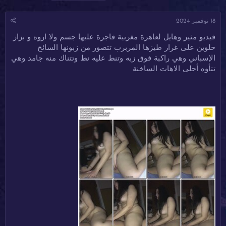
ا
ا
ل
د
ر
و
18 نوفمبر 2024
ئ
ي
س
ا
خ
و
فيديو مثير وهايل لعاهرة مغربية فاجرة عليها جسم ولا اروه و بزاز
ل
ا
م
حلوين على غرار طيزها المربرب تتصور من زبونها السائح
م
ل
و
ب
الإسباني وهي راكبة فوق زبه وتنط عليه نط وتتناك منه جامد وهي
ض
د
تتأوه أحلى الاهات الساخنة
و
ء
ع