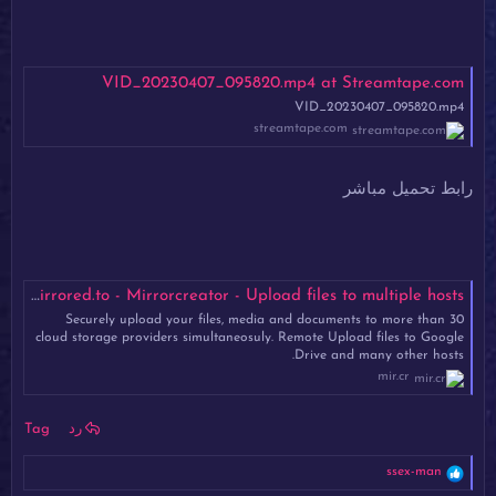
VID_20230407_095820.mp4 at Streamtape.com
VID_20230407_095820.mp4
streamtape.com
رابط تحميل مباشر
VID_20230407_095820.mp4 - Mirrored.to - Mirrorcreator - Upload files to multiple hosts
Securely upload your files, media and documents to more than 30
cloud storage providers simultaneosuly. Remote Upload files to Google
Drive and many other hosts.
mir.cr
رد
Tag
ا
ssex-man
ل