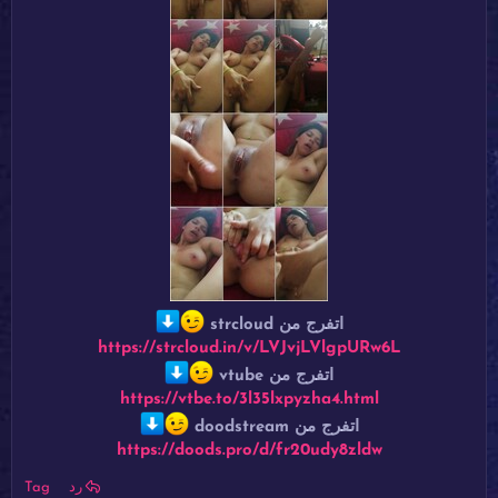
اتفرج من strcloud
https://strcloud.in/v/LVJvjLVlgpURw6L
اتفرج من vtube
https://vtbe.to/3l35lxpyzha4.html
اتفرج من doodstream
https://doods.pro/d/fr20udy8zldw
رد
Tag