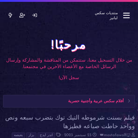
منتديات سكس
لبانيز
مرحبًا!
من خلال التسجيل معنا، ستتمكن من المناقشة والمشاركة وإرسال
الرسائل الخاصة مع الأعضاء الآخرين في مجتمعنا.
سجل الآن!
أفلام سكس عربية وأجنبية حصرية
فيلم بسنت شرموطه التيك توك بتضرب سبعه ونص
وواحد حاطت صباعه فطيزها
ب
ت
ا
👑mostafawolf🐺
23 سبتمبر 2023
اندر ايدج
بزاز
بعبصه