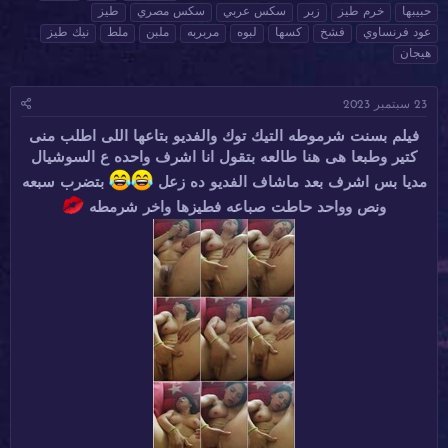
ا
ا
ل
حبيبها
خرم طيز
زبر
سكس عربي
سكس مصري
طيز
د
ر
و
عود فرنساوي
فشخ
كسها
لبوه
مربربه
ملبن
ملط
نيك طيز
ئ
ي
س
هيجان
ا
خ
و
ل
ا
م
م
ل
23 سبتمبر 2023
و
ب
ض
د
فيلم بسنت شرموطه التيك توك والفديو بتاعها اللى اطلب منى
و
ء
كتير وطبعا هى هنا طالعه بتقول انا اشرف واحده ع السوشيال
ع
مديا بس اشرف بعد ماشاف الفديو ده زعل
بتضرب سبعه
ونص وواحد حاطت صباعه فطيزها واخر شرمطه