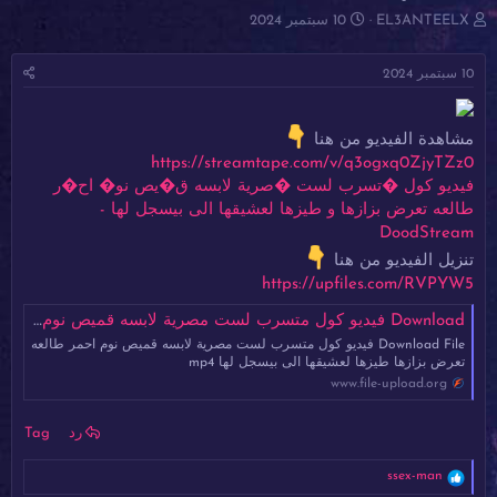
ب
ت
EL3ANTEELX
10 سبتمبر 2024
ا
ا
د
ر
10 سبتمبر 2024
ئ
ي
ا
خ
ل
ا
م
ل
مشاهدة الفيديو من هنا
و
ب
https://streamtape.com/v/q3ogxq0ZjyTZz0
ض
د
فيديو كول �تسرب لست �صرية لابسه ق�يص نو� اح�ر
و
ء
طالعه تعرض بزازها و طيزها لعشيقها الى بيسجل لها -
ع
DoodStream
تنزيل الفيديو من هنا
https://upfiles.com/RVPYW5
Download فيديو كول متسرب لست مصرية لابسه قميص نوم احمر طالعه تعرض بزازها طيزها لعشيقها الى بيسجل لها mp4
Download File فيديو كول متسرب لست مصرية لابسه قميص نوم احمر طالعه
تعرض بزازها طيزها لعشيقها الى بيسجل لها mp4
www.file-upload.org
رد
Tag
ا
ssex-man
ل