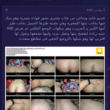
ا
ا
ل
د
ر
و
8 نوفمبر 2024
ئ
ي
س
ا
خ
و
فيديو جامد وساخن من شاب مصري يصور قوادة مصرية وهو ينيك
ل
ا
م
فيها بجانب بنتها الصغيرة وهي مفنية طيزها الجميل بجانب طيز
م
ل
و
ب
أمها الكبير و المربرب وهو ينيكهاب الوضع الخلفي ثم يعرض 500
ض
د
جنيه زيادة ليفشخ ينتها وتقبل بتردد وامها تشجعها وتقول لها
و
ء
اقتربي لها وهو ينيكها بالزوضع الخفي في مقاطع متعددة
ع