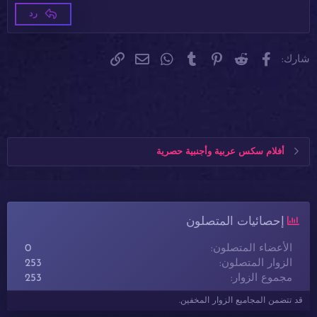
Trebuchet MS
26
رد
Verdana
فيسبوك
Reddit
Pinterest
Tumblr
WhatsApp
الرابط
البريد الإلكتروني
شارك:
أفلام سكس عربية وأجنبية حصرية
إحصائيات المتصلون
الأعضاء المتصلون
0
الزوار المتصلون
253
مجموع الزوار
253
قد تتضمن المجاميع الزوار المخفين.