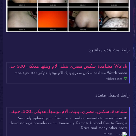
رابط مشاهدة مباشرة
Watch مشاهدة سكس مصري ينيك الام وبنتها هديكي 500 جنية mp4
Watch video مشاهدة سكس مصري ينيك الام وبنتها هديكي 500 جنية mp4
videzz.net
رابط تحميل متعدد
مشاهدة_سكس_مصري_ينيك_الام_وبنتها_هديكي_500_جنية.mp4 - Mirrored.to - Mirrorcreator - Upload files to multiple hosts
Securely upload your files, media and documents to more than 30
cloud storage providers simultaneosuly. Remote Upload files to Google
Drive and many other hosts.
mir.cr