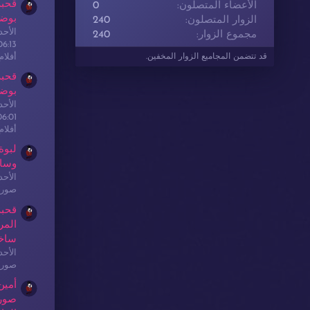
قحبة
الأعضاء المتصلون
0
بوضع
الزوار المتصلون
240
الأحدث: sex
مجموع الزوار
240
06:13
أفلا
قد تتضمن المجاميع الزوار المخفين.
قحبة
بوضع
الأحدث: sex
06:01
أفلا
لبوة
وسا
الأحدث: sex
صور 
قحبة
المر
ساخ
الأحدث: sex
صور 
أمين
صور 