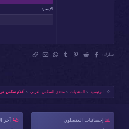
18
Georgia
الإسم
22
Tahoma
26
Times New Roman
Trebuchet MS
Verdana
فيسبوك
Reddit
Pinterest
Tumblr
WhatsApp
الرابط
البريد الإلكتروني
شارك:
الرئيسية
المنتديات
منتدى السكس العربي
أفلام سكس عربي
إحصائيات المتصلون
آخر ا