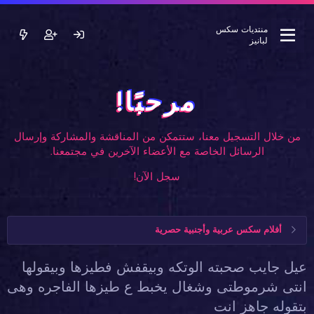
منتديات سكس
لبانيز
مرحبًا!
من خلال التسجيل معنا، ستتمكن من المناقشة والمشاركة وإرسال
الرسائل الخاصة مع الأعضاء الآخرين في مجتمعنا.
سجل الآن!
أفلام سكس عربية وأجنبية حصرية
عيل جايب صحبته الوتكه وبيقفش فطيزها وبيقولها
انتى شرموطتى وشغال يخبط ع طيزها الفاجره وهى
بتقوله جاهز انت