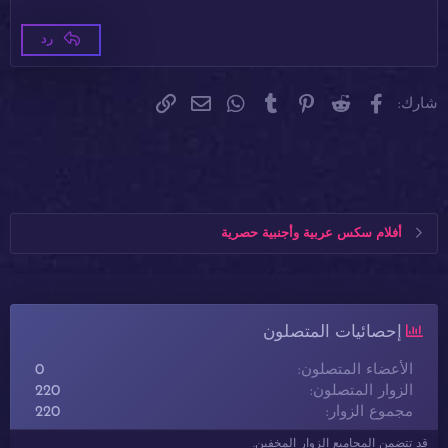
Trebuchet MS
26
رد
Verdana
فيسبوك
Reddit
Pinterest
Tumblr
WhatsApp
الرابط
البريد الإلكتروني
شارك:
أفلام سكس عربية وأجنبية حصرية
إحصائيات المتصلون
الأعضاء المتصلون
0
الزوار المتصلون
220
مجموع الزوار
220
قد تتضمن المجاميع الزوار المخفين.