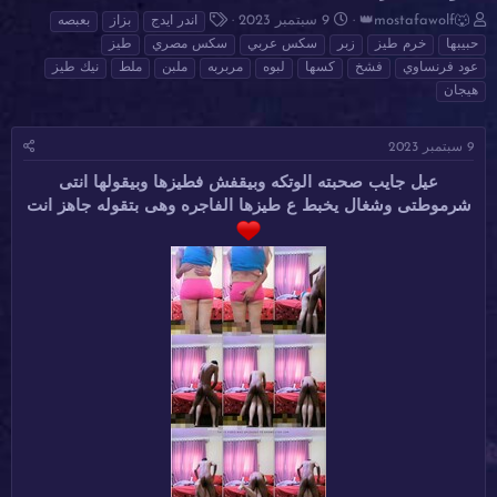
ب
ت
ا
👑mostafawolf🐺
9 سبتمبر 2023
اندر ايدج
بزاز
بعبصه
ا
ا
ل
حبيبها
خرم طيز
زبر
سكس عربي
سكس مصري
طيز
د
ر
و
عود فرنساوي
فشخ
كسها
لبوه
مربربه
ملبن
ملط
نيك طيز
ئ
ي
س
هيجان
ا
خ
و
ل
ا
م
م
ل
9 سبتمبر 2023
و
ب
ض
د
عيل جايب صحبته الوتكه وبيقفش فطيزها وبيقولها انتى
و
ء
شرموطتى وشغال يخبط ع طيزها الفاجره وهى بتقوله جاهز انت
ع