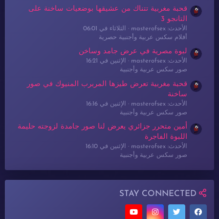
قحبة مغربية تتناك من عشيقها بوضعيات ساخنة على
التانجو 3
الأحدث: masterofsex
الثلاثاء في 06:01
أفلام سكس عربية وأجنبية حصرية
لبوة مصرية في عرض جامد وساخن
الأحدث: masterofsex
الإثنين في 16:21
صور سكس عربية وأجنبية
قحبة مغربية تعرض طيزها المربرب المنيوك في صور
ساخنة
الأحدث: masterofsex
الإثنين في 16:16
صور سكس عربية وأجنبية
أمين متحرر جزائري يعرض لنا صور جامدة لزوجته حليمة
اللبوة الفاجرة
الأحدث: masterofsex
الإثنين في 16:10
صور سكس عربية وأجنبية
STAY CONNECTED