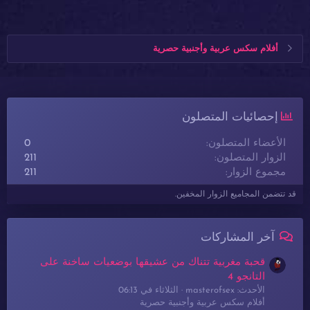
أفلام سكس عربية وأجنبية حصرية
إحصائيات المتصلون
الأعضاء المتصلون
0
الزوار المتصلون
211
مجموع الزوار
211
قد تتضمن المجاميع الزوار المخفين.
آخر المشاركات
قحبة مغربية تتناك من عشيقها بوضعيات ساخنة على
التانجو 4
الأحدث: masterofsex
الثلاثاء في 06:13
أفلام سكس عربية وأجنبية حصرية