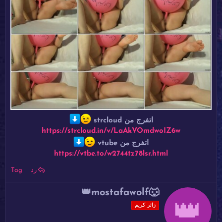
اتفرج من strcloud
https://strcloud.in/v/LaAkVOmdwoIZ6w
اتفرج من vtube
https://vtbe.to/w2744tz78lsr.html
رد
Tag
ك
👑mostafawolf🐺
👑
ت
زائر كريم
ب
ب