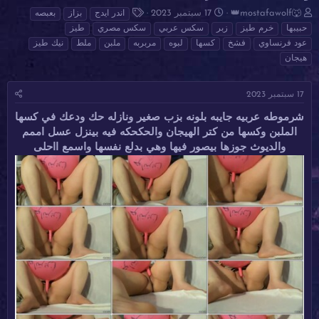
ب
ت
ا
👑mostafawolf🐺
17 سبتمبر 2023
اندر ايدج
بزاز
بعبصه
ا
ا
ل
حبيبها
خرم طيز
زبر
سكس عربي
سكس مصري
طيز
د
ر
و
عود فرنساوي
فشخ
كسها
لبوه
مربربه
ملبن
ملط
نيك طيز
ئ
ي
س
هيجان
ا
خ
و
ل
ا
م
م
ل
17 سبتمبر 2023
و
ب
ض
د
شرموطه عربيه جايبه بلونه بزب صغير ونازله حك ودعك في كسها
و
ء
الملبن وكسها من كتر الهيجان والحكحكه فيه بينزل عسل اممم
ع
والديوث جوزها بيصور فيها وهي بدلع نفسها واسمع ااحلى