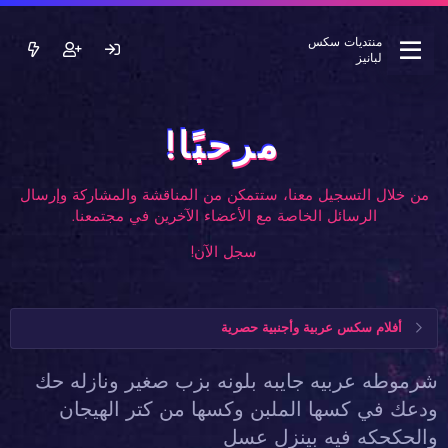
منتديات سكس
لبانيز
مرحبًا!
من خلال التسجيل معنا، ستتمكن من المناقشة والمشاركة وإرسال
الرسائل الخاصة مع الأعضاء الآخرين في مجتمعنا.
سجل الآن!
أفلام سكس عربية وأجنبية حصرية
شرموطه عربيه جايبه بلونه بزب صغير ونازله حك
ودعك في كسها الملبن وكسها من كتر الهيجان
والحكحكه فيه بينزل عسل