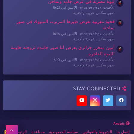
لبوة مصرية في عرض جامد وساخن
الأحدث: masterofsex
الإثنين في 16:21
صور سكس عربية وأجنبية
قحبة مغربية تعرض طيزها المربرب المنيوك في صور
ساخنة
الأحدث: masterofsex
الإثنين في 16:16
صور سكس عربية وأجنبية
أمين متحرر جزائري يعرض لنا صور جامدة لزوجته حليمة
اللبوة الفاجرة
الأحدث: masterofsex
الإثنين في 16:10
صور سكس عربية وأجنبية
STAY CONNECTED
Arabic
أعلى
إتصل بنا
الشروط والقوانين
سياسة الخصوصية
مساعدة
الرئيسية
R