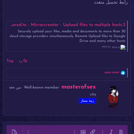
رابط تحميل متعدد
3.mp4 - Mirrored.to - Mirrorcreator - Upload files to multiple hosts
Securely upload your files, media and documents to more than 30
cloud storage providers simultaneosuly. Remote Upload files to Google
Drive and many other hosts.
mir.cr
رد
Tag
ا
ssex-man
ل
ت
ك
masterofsex
ف
Well-known member
·
من
sex
ت
ا
city
ب
ع
ل
ب
رتبة ممتاز
ا
و
ت
ا
:
س
ط
ة
غامق
مائل
خيارات إضافية…
إدراج رابط
إدراج صورة
خيارات إضافية…
تراجع
معاينة
خيارات إضافية…