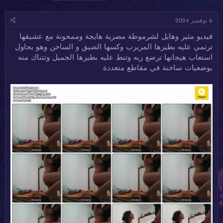
ا
ا
ل
د
ر
و
6 نوفمبر 2024
ئ
ي
س
ا
خ
و
فيديو مثير وهايل لشرموطة مصرية هايجة وممحونة مع عشيقها
ل
ا
م
ترتمي عليه بطيزها المربرب وكسها الضيق و الساخن وهو يحاول
م
ل
و
ب
استعاب هيجانها ترضع زبه وتنط عليه بطيزها الجميل وتتناك منه
ض
د
بوضعيات ساخنة في مقاطع متعددة
و
ء
ع