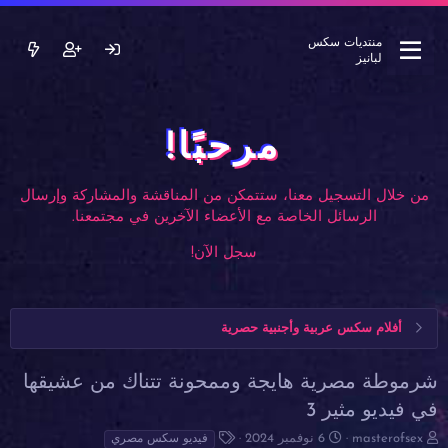
منتديات سكس
لبانيز
مرحبًا!
من خلال التسجيل معنا، ستتمكن من المناقشة والمشاركة وإرسال
الرسائل الخاصة مع الأعضاء الآخرين في مجتمعنا.
سجل الآن!
أفلام سكس عربية وأجنبية حصرية
شرموطة مصرية هايجة وممحونة تتناك من عشيقها
في فيديو مثير 3
ب
ت
ا
masterofsex
6 نوفمبر 2024
فيديو سكس مصري