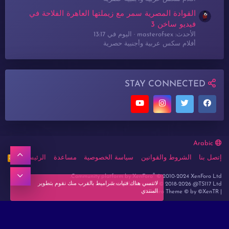
القوادة المصرية سمر مع زيملتها العاهرة الفلاحة في
فيديو ساخن 3
الأحدث: masterofsex
اليوم في 13:17
أفلام سكس عربية وأجنبية حصرية
STAY CONNECTED
Arabic
أعلى
إتصل بنا
الشروط والقوانين
سياسة الخصوصية
مساعدة
الرئيسية
R
S
S
®
أسفل
Community platform by XenForo
© 2010-2024 XenForo Ltd.
لاتنسي هناك فتيات شراميط بالقرب منك نقوم بتطوير
Forum lbanez.net ® © 2018-2026 @TS117 Ltd
المنتدي
Xenforo Theme
© by ©XenTR
|