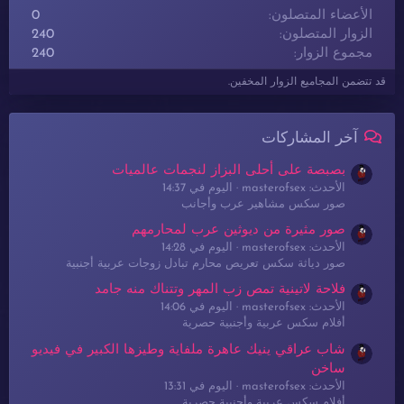
الأعضاء المتصلون
0
الزوار المتصلون
240
مجموع الزوار
240
قد تتضمن المجاميع الزوار المخفين.
آخر المشاركات
بصبصة على أحلى البزاز لنجمات عالميات
الأحدث: masterofsex
اليوم في 14:37
صور سكس مشاهير عرب وأجانب
صور مثيرة من ديوثين عرب لمحارمهم
الأحدث: masterofsex
اليوم في 14:28
صور دياثة سكس تعريص محارم تبادل زوجات عربية أجنبية
فلاحة لاتينية تمص زب المهر وتتناك منه جامد
الأحدث: masterofsex
اليوم في 14:06
أفلام سكس عربية وأجنبية حصرية
شاب عراقي ينيك عاهرة ملفاية وطيزها الكبير في فيديو
ساخن
الأحدث: masterofsex
اليوم في 13:31
أفلام سكس عربية وأجنبية حصرية