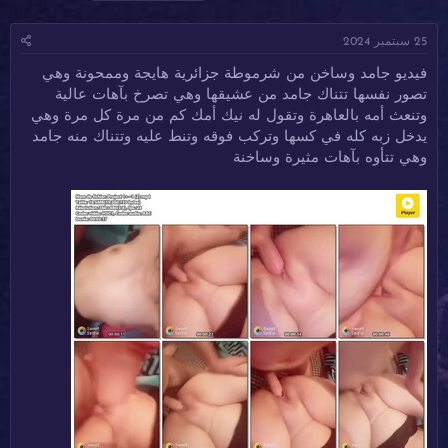
ا
ا
ل
د
ر
و
25 سبتمبر 2024
ئ
ي
س
ا
خ
و
فيديو جامد وساخن من شرموطة جزائرية هايجة وممحونة وهي
ل
ا
م
تصور نفسها تتناك جامد من عشيقها وهي تصرخ بآهات عالية
م
ل
و
ب
وتنعث أمه بالعاهرة وتقول له نيك أمك كم من مرة كل مرة وهي
ض
د
يدخل زبه كله في كسها وتركب فوقه وتنط عليه وتتناك منه جامد
و
ء
وهي تتأوه بآهات مثيرة وساخنة
ع