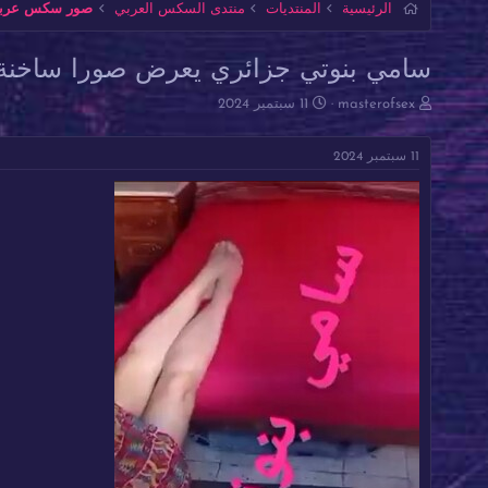
الرئيسية
المنتديات
منتدى السكس العربي
صور سكس عربية 
سامي بنوتي جزائري يعرض صورا ساخنة ل
ب
ت
masterofsex
11 سبتمبر 2024
ا
ا
د
ر
11 سبتمبر 2024
ئ
ي
ا
خ
ل
ا
م
ل
و
ب
ض
د
و
ء
ع