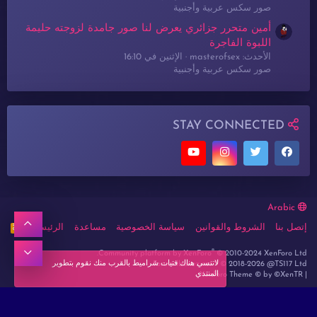
صور سكس عربية وأجنبية
أمين متحرر جزائري يعرض لنا صور جامدة لزوجته حليمة
اللبوة الفاجرة
الأحدث: masterofsex
الإثنين في 16:10
صور سكس عربية وأجنبية
STAY CONNECTED
Arabic
أعلى
إتصل بنا
الشروط والقوانين
سياسة الخصوصية
مساعدة
الرئيسية
R
S
S
®
أسفل
Community platform by XenForo
© 2010-2024 XenForo Ltd.
لاتنسي هناك فتيات شراميط بالقرب منك نقوم بتطوير
Forum lbanez.net ® © 2018-2026 @TS117 Ltd
المنتدي
Xenforo Theme
© by ©XenTR
|