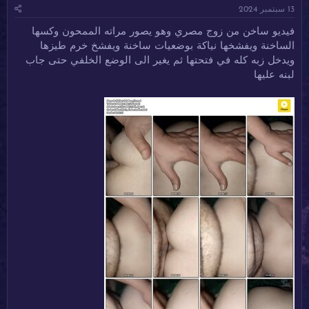
13 سبتمبر 2024
ئ
ي
س
ا
خ
و
فيديو ساخن من زوج مصري وهو يصور مراته الممحون وكسها
ل
ا
م
الساخنة ويفشخها نياكة بوضعيات ساخنة ويفشخ خرم طيزها
م
ل
و
ب
ويدخل زبه كله في فتحتها ثم يغير الى الوضع الخلفي حتى جاب
ض
د
لبنه عليها
و
ء
ع