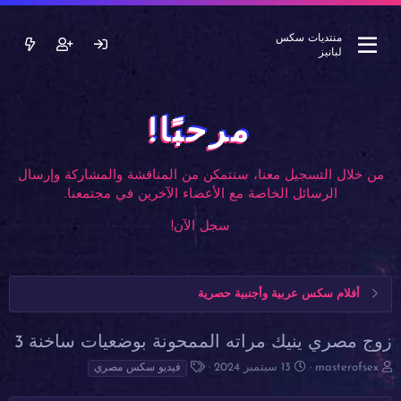
منتديات سكس
لبانيز
مرحبًا!
من خلال التسجيل معنا، ستتمكن من المناقشة والمشاركة وإرسال
الرسائل الخاصة مع الأعضاء الآخرين في مجتمعنا.
سجل الآن!
أفلام سكس عربية وأجنبية حصرية
زوج مصري ينيك مراته الممحونة بوضعيات ساخنة 3
ب
ت
ا
masterofsex
13 سبتمبر 2024
فيديو سكس مصري
ا
ا
ل
د
ر
و