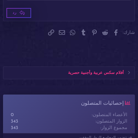
Times New Roman
22
Trebuchet MS
26
رد
Verdana
فيسبوك
Reddit
Pinterest
Tumblr
WhatsApp
الرابط
البريد الإلكتروني
شارك:
أفلام سكس عربية وأجنبية حصرية
إحصائيات المتصلون
الأعضاء المتصلون
0
الزوار المتصلون
343
مجموع الزوار
343
قد تتضمن المجاميع الزوار المخفين.