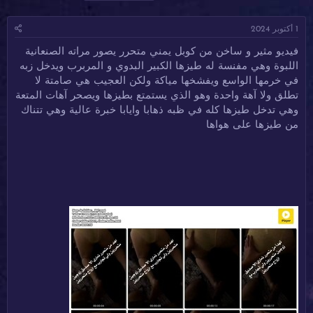
ا
ا
ل
د
ر
و
1 أكتوبر 2024
ئ
ي
س
ا
خ
و
فيديو مثير و ساخن من كوبل يمني متحرر يصور مراته الصنعانية
ل
ا
م
اللبوة وهي مفنسة له طيزها الكبير البدوي و المربرب ويدخل زبه
م
ل
و
ب
في خرمها الواسع ويفشخها مياكة ولكن العجيب هي صامتة لا
ض
د
تطلق ولا آهة واحدة وهو الذي يستمتع بطيزها ويصحر آهات المتعة
و
ء
وهي تدخل طيزها كله في ظبه ذهابا وايابا خبرة عالية وهي تتناك
ع
من طيزها على هواها