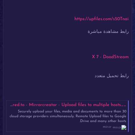
https://upfiles.com/s50Tnai
رابط مشاهدة مباشرة
X 7 - DoodStream
رابط تحميل متعدد
__X_7.mp4 - Mirrored.to - Mirrorcreator - Upload files to multiple hosts
Securely upload your files, media and documents to more than 30
cloud storage providers simultaneosuly. Remote Upload files to Google
Drive and many other hosts.
mir.cr