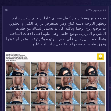
ا
ا
ل
د
ر
و
25 نوفمبر 2024
ئ
ي
س
ا
خ
و
فيديو مثير وساخن من كوبل مصري عاملين فيلم سكس جامد
ل
ا
م
وتظهر الزوجة لابسة قناع وهي تستعرض بزازها الكبار و الحلوين
م
ل
و
ب
ثم ترضع زوج زوجها وتاكله اكل ثم تستدير لتتناك من طيزها
ض
د
الملبن و المربرب بوضع خلفي وهي تتأوه أحلى الآهات الساخنة
و
ء
وتطلب منه أن يكمل على نفس الوتيرة ولا يتوقف وهو ينام فوقها
ع
وفوق طيزها ويفشخها نياكة حتى جاب لبنه عليها