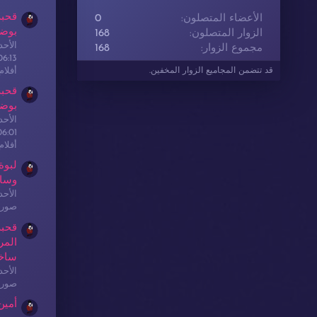
قحبة
الأعضاء المتصلون
0
بوضع
الزوار المتصلون
168
الأحدث: sex
مجموع الزوار
168
06:13
أفلا
قد تتضمن المجاميع الزوار المخفين.
قحبة
بوضع
الأحدث: sex
06:01
أفلا
لبوة
وسا
الأحدث: sex
صور 
قحبة
المر
ساخ
الأحدث: sex
صور 
أمين