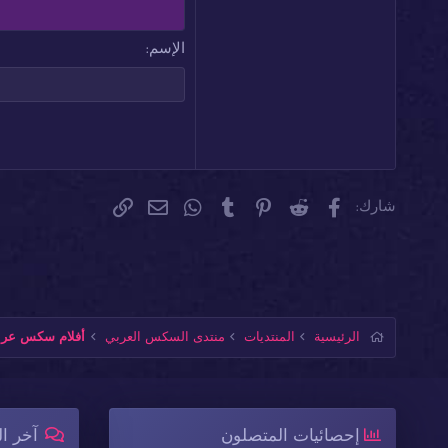
15
ض
Courier New
18
Georgia
الإسم
22
Tahoma
26
Times New Roman
Trebuchet MS
Verdana
فيسبوك
Reddit
Pinterest
Tumblr
WhatsApp
الرابط
البريد الإلكتروني
شارك:
الرئيسية
المنتديات
منتدى السكس العربي
أفلام سكس عربي
إحصائيات المتصلون
آخر ا