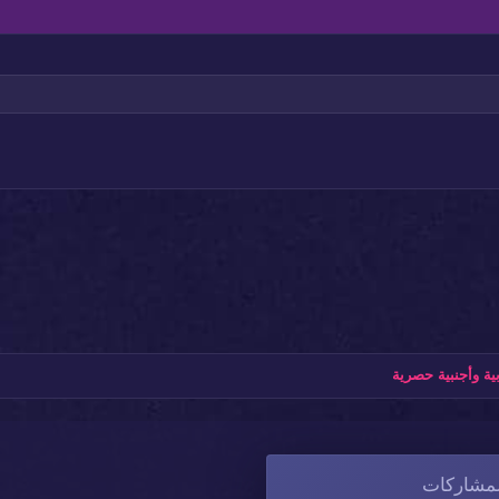
بط
إزالة المسافة البادئة
عنوان 3
ة وأجنبية حصرية
لمشاركات