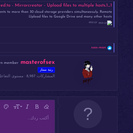
1_1.mp4 - Mirrored.to - Mirrorcreator - Upload files to multiple hosts
ents to more than 30 cloud storage providers simultaneosuly. Remote
Upload files to Google Drive and many other hosts.
mir.cr
ا
ssex-man
ل
ت
ك
masterofsex
ف
wn member
ت
ا
رتبة ممتاز
ب
ع
ل
المشاركات
8,987
مستوى التفاعل
ب
ا
و
ت
ا
:
س
ط
ة
مح
9
غامق
إزالة التنسيق
مائل
حجم الخط
لون ال
خ
10
ت
أكتب ردك...
Arial
عائلة الخط
مشطوب
إدراج خط أفقي
كود
مسطر
محتوى مخفي
كود مضمن
نص مخ
12
مح
Book Antiqua