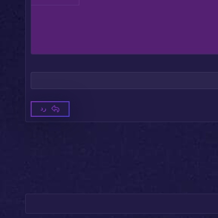
حذف المسودة
رد