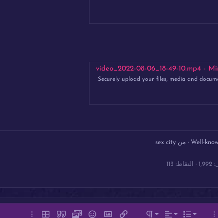
video_2022-08-06_18-49-10.mp4 - Mirr
Securely upload your files, media and docum
Well-kno
·
من
sex city
1,992
النقاط
113
اذاة لليسار
عادي
قائمة مرتبة
نص
قائمة
يارات إضافية…
المحاذاة
تنسيق الفقرة
إدراج رابط
إدراج صورة
ميديا
الإبتسامات
إقتباس
إدراج جدول
خيارات إضافي