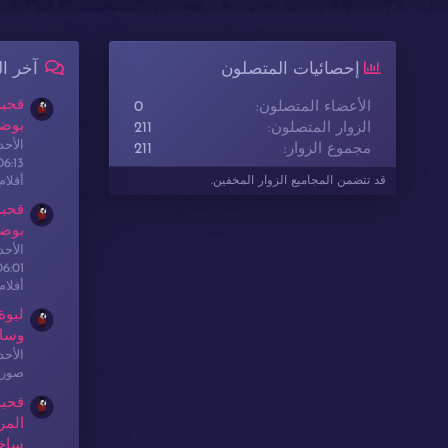
إحصائيات المتصلون
آخر ا
قحبة
الأعضاء المتصلون
0
بوضع
الزوار المتصلون
211
الأحدث: sex
مجموع الزوار
211
06:13
أفلا
قد تتضمن المجاميع الزوار المخفين.
قحبة
بوضع
الأحدث: sex
06:01
أفلا
لبوة
وسا
الأحدث: sex
صور 
قحبة
المر
ساخ