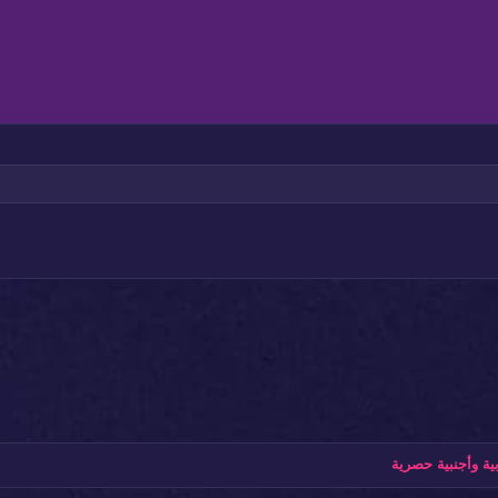
وسيط
قائمة غير مرتبة
عنوان 1
في مضمن
اذاة لليمين
مسافة بادئة
عنوان 2
بط
إزالة المسافة البادئة
عنوان 3
ة وأجنبية حصرية