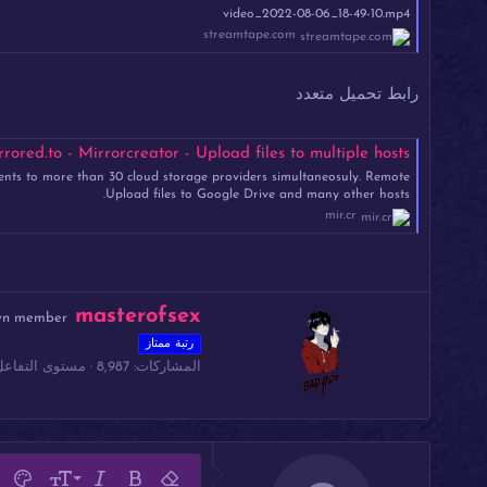
video_2022-08-06_18-49-10.mp4
streamtape.com
رابط تحميل متعدد
ored.to - Mirrorcreator - Upload files to multiple hosts
ents to more than 30 cloud storage providers simultaneosuly. Remote
Upload files to Google Drive and many other hosts.
mir.cr
ك
masterofsex
wn member
ت
رتبة ممتاز
ب
المشاركات
8,987
مستوى التفاعل
ب
و
ا
س
ط
ة
مح
9
غامق
إزالة التنسيق
مائل
حجم الخط
لون ال
خ