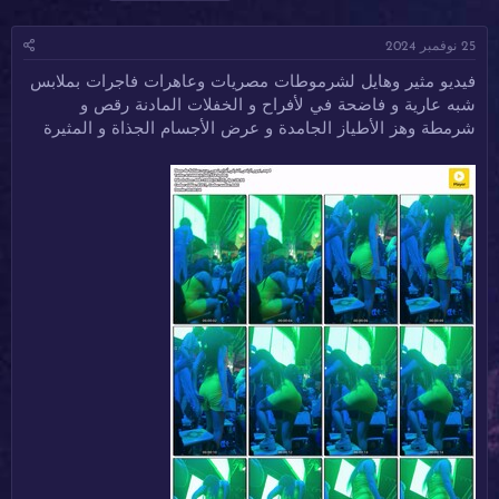
ا
ا
ل
د
ر
و
25 نوفمبر 2024
ئ
ي
س
ا
خ
و
فيديو مثير وهايل لشرموطات مصريات وعاهرات فاجرات بملابس
ل
ا
م
شبه عارية و فاضحة في لأفراح و الخفلات المادنة رقص و
م
ل
و
ب
شرمطة وهز الأطياز الجامدة و عرض الأجسام الجذاة و المثيرة
ض
د
و
ء
ع