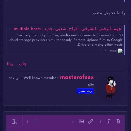
رابط تحميل متعدد
نجوم_الرقص_الشرقي_أفراح_شعبي_جديد_.mp4 - Mirrored.to - Mirrorcreator - Upload files to multiple hosts
Securely upload your files, media and documents to more than 30
cloud storage providers simultaneosuly. Remote Upload files to Google
Drive and many other hosts.
mir.cr
رد
Tag
ك
masterofsex
Well-known member
·
من
sex
ت
city
ب
ب
رتبة ممتاز
و
ا
س
ط
ة
غامق
مائل
خيارات إضافية…
إدراج رابط
إدراج صورة
خيارات إضافية…
تراجع
معاينة
خيارات إضافية…