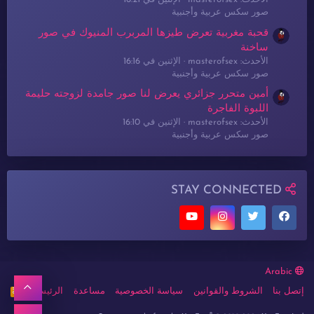
صور سكس عربية وأجنبية
قحبة مغربية تعرض طيزها المربرب المنيوك في صور
ساخنة
الأحدث: masterofsex
الإثنين في 16:16
صور سكس عربية وأجنبية
أمين متحرر جزائري يعرض لنا صور جامدة لزوجته حليمة
اللبوة الفاجرة
الأحدث: masterofsex
الإثنين في 16:10
صور سكس عربية وأجنبية
STAY CONNECTED
Arabic
أعلى
إتصل بنا
الشروط والقوانين
سياسة الخصوصية
مساعدة
الرئيسية
R
S
S