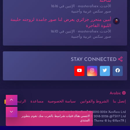
ساخنة
الأحدث: masterofsex
الإثنين في 16:16
صور سكس عربية وأجنبية
أمين متحرر جزائري يعرض لنا صور جامدة لزوجته حليمة
اللبوة الفاجرة
الأحدث: masterofsex
الإثنين في 16:10
صور سكس عربية وأجنبية
STAY CONNECTED
Arabic
أعلى
إتصل بنا
الشروط والقوانين
سياسة الخصوصية
مساعدة
الرئيسية
R
S
S
®
أسفل
Community platform by XenForo
© 2010-2024 XenForo Ltd.
لاتنسي هناك فتيات شراميط بالقرب منك نقوم بتطوير
Forum lbanez.net ® © 2018-2026 @TS117 Ltd
المنتدي
Xenforo Theme
© by ©XenTR
|