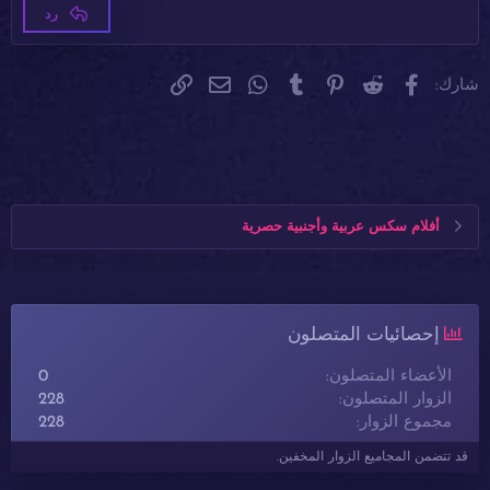
Trebuchet MS
26
رد
Verdana
فيسبوك
Reddit
Pinterest
Tumblr
WhatsApp
الرابط
البريد الإلكتروني
شارك:
أفلام سكس عربية وأجنبية حصرية
إحصائيات المتصلون
الأعضاء المتصلون
0
الزوار المتصلون
228
مجموع الزوار
228
قد تتضمن المجاميع الزوار المخفين.