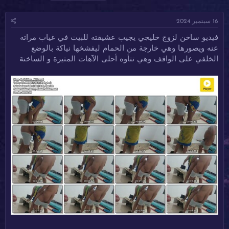
ا
ا
ل
د
ر
و
16 سبتمبر 2024
ئ
ي
س
ا
خ
و
فيديو ساخن لزوج خليجي يجيب عشيقته للبيت في غياب مراته
ل
ا
م
عنه ويصورها وهي خارجة من الحمام ليفشخها نياكة بالوضع
م
ل
و
ب
الخلفي على الواقف وهي تتأوه أحلى الآهات المثيرة و الساخنة
ض
د
و
ء
ع