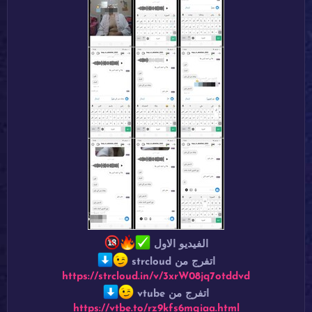
الفيديو الاول
اتفرج من strcloud
https://strcloud.in/v/3xrW08jq7otddvd
اتفرج من vtube
https://vtbe.to/rz9kfs6mgiaa.html