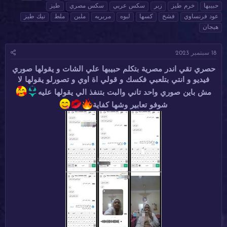
ا
ا
ل
حبيبها
خرم طيز
زبر
سكس عربي
سكس مصري
طيز
د
ر
و
عود فرنساوي
فشخ
كسها
لبوه
مربربه
ملبن
ملط
نيك طيز
ئ
ي
س
هيجان
ا
خ
و
ل
ا
م
م
ل
18 سبتمبر 2023
و
ب
ض
د
حصري تقي اندر مصرية بتكلم حبيبها علي الشات و يقولها صوري
و
ء
فيديو و انتي بتلعبي فكسك و قولي اة اوي و تصورلو يقولها لا
ع
مش باين صوري واحد تاني والبت بتنفذ الي يقولها عليه
شوفو تعابير وشها كفاية