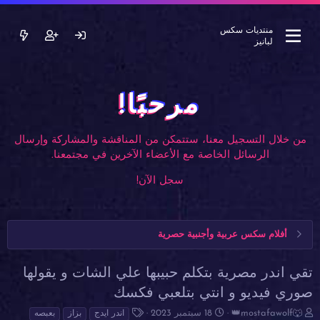
منتديات سكس
لبانيز
مرحبًا!
من خلال التسجيل معنا، ستتمكن من المناقشة والمشاركة وإرسال
الرسائل الخاصة مع الأعضاء الآخرين في مجتمعنا.
سجل الآن!
أفلام سكس عربية وأجنبية حصرية
تقي اندر مصرية بتكلم حبيبها علي الشات و يقولها
صوري فيديو و انتي بتلعبي فكسك
ب
ت
ا
👑mostafawolf🐺
18 سبتمبر 2023
اندر ايدج
بزاز
بعبصه