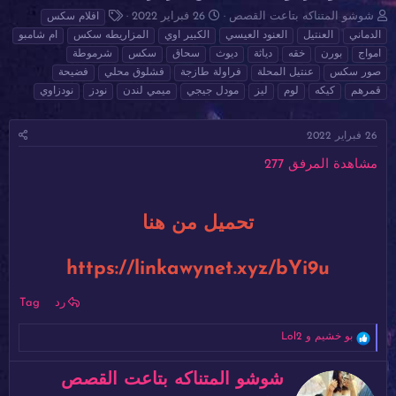
ب
ت
ا
شوشو المتناكه بتاعت القصص
26 فبراير 2022
افلام سكس
ا
ا
ل
الدماني
العنتيل
العنود العيسي
الكبير اوي
المزاريطه سكس
ام شامبو
د
ر
و
امواج
بورن
خقه
دياثة
ديوث
سحاق
سكس
شرموطة
ئ
ي
س
صور سكس
عنتيل المحلة
فراولة طازجة
فشلوق محلي
فضيحة
ا
خ
و
قمرهم
كيكه
لوم
ليز
مودل جيجي
ميمي لندن
نودز
نودزاوي
ل
ا
م
م
ل
و
ب
26 فبراير 2022
ض
د
و
ء
مشاهدة المرفق 277
ع
تحميل من هنا
https://linkawynet.xyz/bYi9u
رد
Tag
ا
بو خشيم
و
Lol2
ل
ت
ك
شوشو المتناكه بتاعت القصص
ف
ت
ا