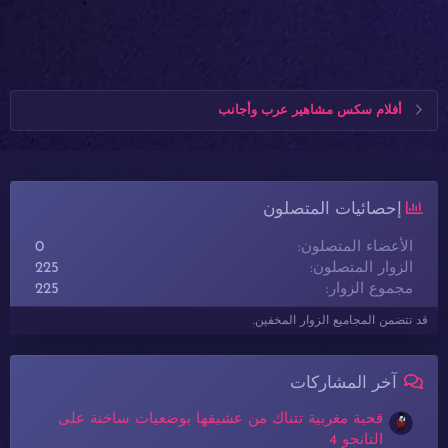
أفلام سكس مشاهير عرب وأجانب
إحصائيات المتصلون
الأعضاء المتصلون
0
الزوار المتصلون
225
مجموع الزوار
225
قد تتضمن المجاميع الزوار المخفين.
آخر المشاركات
قحبة مغربية تتناك من عشيقها بوضعيات ساخنة على
التانجو 4