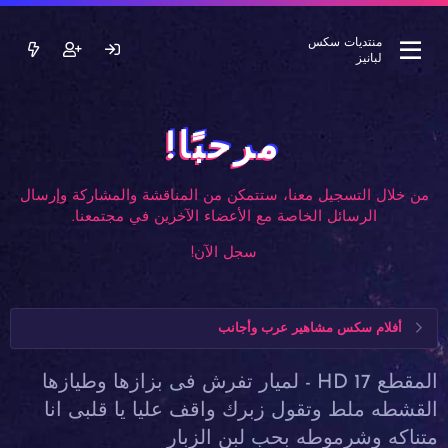
منتديات سكس
لبانيز
مرحبًا!
من خلال التسجيل معنا، ستتمكن من المناقشة والمشاركة وإرسال
الرسائل الخاصة مع الأعضاء الآخرين في مجتمعنا.
سجل الآن!
أفلام سكس مشاهير عرب وأجانب
المقطع 17 HD - لميار تفرش فى بزازها وطيازها
القشطه ملط وتقول زبرك واقف عليا يا قلبى انا
متناكه وشرموطه بحب لبن الزبار