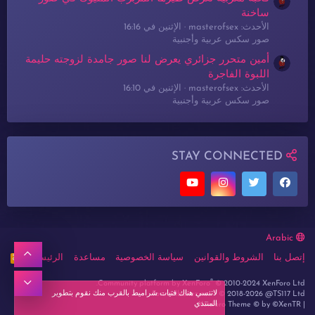
ساخنة
الأحدث: masterofsex
الإثنين في 16:16
صور سكس عربية وأجنبية
أمين متحرر جزائري يعرض لنا صور جامدة لزوجته حليمة
اللبوة الفاجرة
الأحدث: masterofsex
الإثنين في 16:10
صور سكس عربية وأجنبية
STAY CONNECTED
Arabic
أعلى
إتصل بنا
الشروط والقوانين
سياسة الخصوصية
مساعدة
الرئيسية
R
S
S
®
أسفل
Community platform by XenForo
© 2010-2024 XenForo Ltd.
لاتنسي هناك فتيات شراميط بالقرب منك نقوم بتطوير
Forum lbanez.net ® © 2018-2026 @TS117 Ltd
المنتدي
Xenforo Theme
© by ©XenTR
|