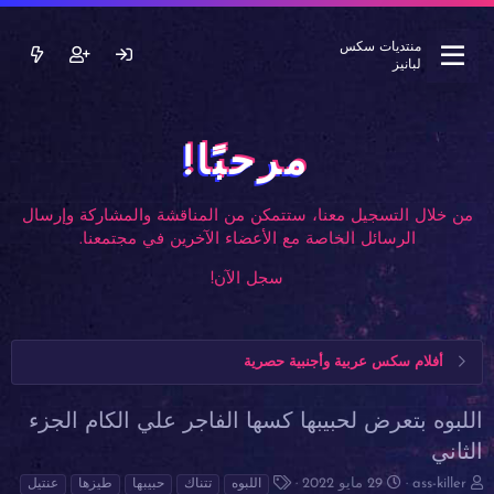
منتديات سكس
لبانيز
مرحبًا!
من خلال التسجيل معنا، ستتمكن من المناقشة والمشاركة وإرسال
الرسائل الخاصة مع الأعضاء الآخرين في مجتمعنا.
سجل الآن!
أفلام سكس عربية وأجنبية حصرية
اللبوه بتعرض لحبيبها كسها الفاجر علي الكام الجزء
الثاني
ب
ت
ا
ass-killer
29 مايو 2022
اللبوه
تتناك
حبيبها
طيزها
عنتيل