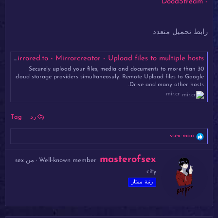
- DoodStream
رابط تحميل متعدد
eSagGKN14gHmeeL8.mp4 - Mirrored.to - Mirrorcreator - Upload files to multiple hosts
Securely upload your files, media and documents to more than 30
cloud storage providers simultaneosuly. Remote Upload files to Google
Drive and many other hosts.
mir.cr
رد
Tag
ا
ssex-man
ل
ت
ك
masterofsex
ف
Well-known member
·
من
sex
ت
ا
city
ب
ع
ل
ب
رتبة ممتاز
ا
و
ت
ا
:
س
ط