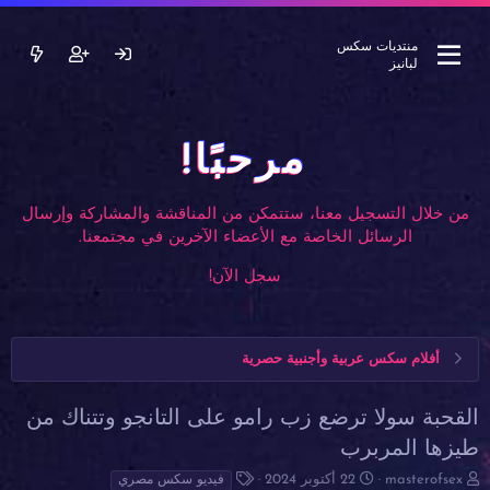
منتديات سكس
لبانيز
مرحبًا!
من خلال التسجيل معنا، ستتمكن من المناقشة والمشاركة وإرسال
الرسائل الخاصة مع الأعضاء الآخرين في مجتمعنا.
سجل الآن!
أفلام سكس عربية وأجنبية حصرية
القحبة سولا ترضع زب رامو على التانجو وتتناك من
طيزها المربرب
ب
ت
ا
masterofsex
22 أكتوبر 2024
فيديو سكس مصري