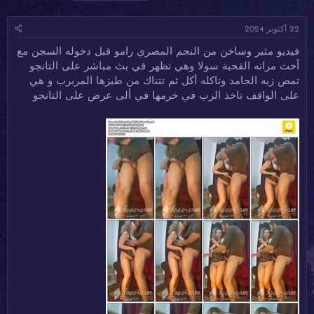
ا
ا
ل
د
ر
و
22 أكتوبر 2024
ئ
ي
س
ا
خ
و
فيديو مثير وساخن من النجم المصري رامو قبل دخوله السجن مع
ل
ا
م
أخت مراته القحبة سولا وهي تظهر في بث مباشر على التانجو
م
ل
و
ب
تمص زبه الجامد وتاكله أكل ثم تتناك من طيزها المربرب و هي
ض
د
على الواقف تاخذ الزب في خرمها في ألى عرض على التانجو
و
ء
ع