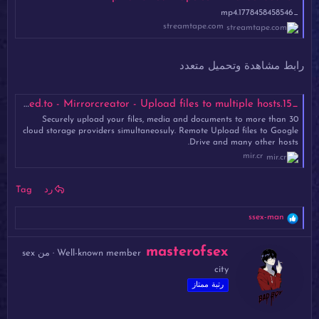
_1778458458546.mp4
streamtape.com
رابط مشاهدة وتحميل متعدد
_15.mp4 - Mirrored.to - Mirrorcreator - Upload files to multiple hosts
Securely upload your files, media and documents to more than 30
cloud storage providers simultaneosuly. Remote Upload files to Google
Drive and many other hosts.
mir.cr
رد
Tag
ا
ssex-man
ل
ت
ك
masterofsex
ف
Well-known member
·
من
sex
ت
ا
city
ب
ع
ل
ب
رتبة ممتاز
ا
و
ت
ا
: