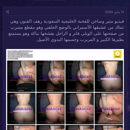
ا
ا
ل
د
ر
و
15 مايو 2026
ئ
ي
س
ا
خ
و
فيديو مثير وساخن للقحبة الخليجية السعودية رهف القنون وهي
ل
ا
م
تتناك من عشيقها الأسمراني بالوضع الخلفي وهو مقطع مسرب
م
ل
و
ب
من صفحتها على الونلي فانز و الراجل يفشخها نياكة وهو يستمتع
ض
د
بطيزها الكبير و المربرب وجسمها البدوي الأصيل.
و
ء
ع