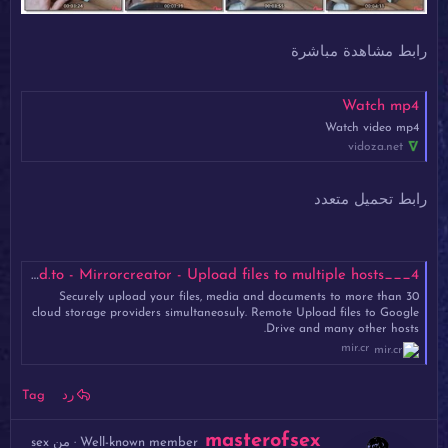
رابط مشاهدة مباشرة
Watch mp4
Watch video mp4
vidoza.net
رابط تحميل متعدد
4___X.mp4 - Mirrored.to - Mirrorcreator - Upload files to multiple hosts
Securely upload your files, media and documents to more than 30
cloud storage providers simultaneosuly. Remote Upload files to Google
Drive and many other hosts.
mir.cr
رد
Tag
ك
masterofsex
Well-known member
·
من
sex