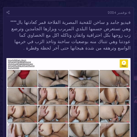
ا
ا
ل
د
ر
و
6 نوفمبر 2024
ئ
ي
س
ا
خ
و
فيديو جامد و ساخن للقحبة المصرية الفلاحة قمر كعادتها بال****
ل
ا
م
وهي تستعرض جسمها البلدي المربرب وبزازها الجامدين وترضع
م
ل
و
ب
زب زوجها بكل احترافية واتقان وتاكله اكل مع الخصاوي كما
ض
د
عودتنا وهي تتناك منه بوضعيات ساخنة وتاخذ الزب في خرمها
و
ء
الواسع وترهقه من شدة هيجانها حتى آخر لحظة وقطرة .
ع