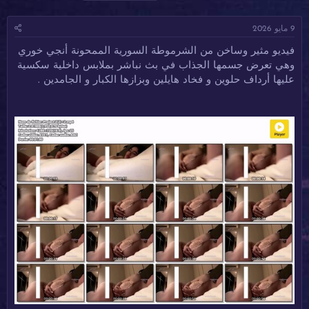
ا
ا
ل
د
ر
و
9 مايو 2026
ئ
ي
س
ا
خ
و
فيديو مثير وساخن من الشرموطة السورية الممحونة أنجي خوري
ل
ا
م
وهي تعرض جسمها الجذاب في بث نباشر بملابس داخلية سكسية
م
ل
و
ب
عليها أرداف حلوين و فخاد هايلين وبزازها الكبار و الجامدين .
ض
د
و
ء
ع