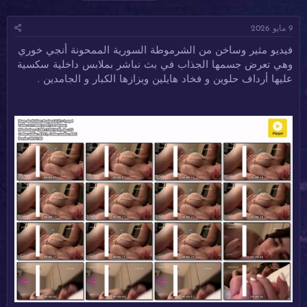
ا
ا
ل
د
ر
و
9 مايو 2026
ئ
ي
س
ا
خ
و
فيديو مثير وساخن من الشرموطة السورية الممحونة أنجي خوري
ل
ا
م
وهي تعرض جسمها الجذاب في بث نباشر بملابس داخلية سكسية
م
ل
و
ب
عليها أرداف حلوين و فخاد هايلين وبزازها الكبار و الجامدين .
ض
د
و
ء
ع