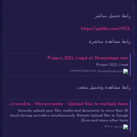
رابط تحميل مباشر
https://upfiles.com/tVCL
رابط مشاهدة مباشرة
Project_2(2)_1.mp4 at Streamtape.com
Project_2(2)_1.mp4
streamtape.com
رابط مشاهدة وتحميل متعدد
Project_2(2)_1.mp4 - Mirrored.to - Mirrorcreator - Upload files to multiple hosts
Securely upload your files, media and documents to more than 30
cloud storage providers simultaneosuly. Remote Upload files to Google
Drive and many other hosts.
mir.cr