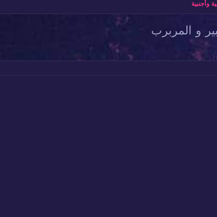
وأجنبية
بير و المربرب