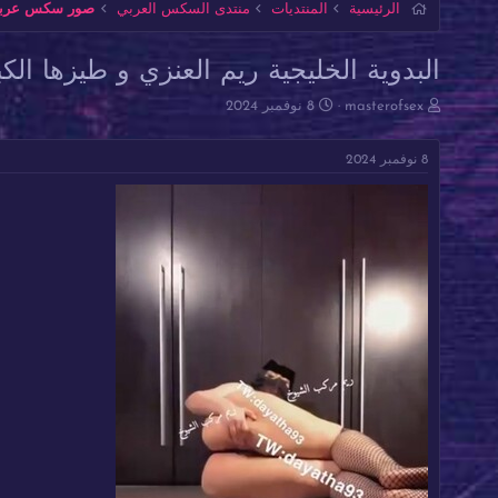
الرئيسية
المنتديات
منتدى السكس العربي
صور سكس عربية 
البدوية الخليجية ريم العنزي و طيزها الك
ب
ت
masterofsex
8 نوفمبر 2024
ا
ا
د
ر
8 نوفمبر 2024
ئ
ي
ا
خ
ل
ا
م
ل
و
ب
ض
د
و
ء
ع