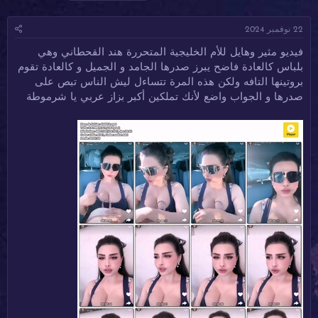
ا
ا
ل
د
ر
و
22 نوفمبر 2024
ئ
ي
س
ا
خ
و
فيديو مثير وهايل للأم الخليجية المتحررة هند القحطاني وهي
ل
ا
م
بلباس كالعادة فاضح يبرز صدرها الجامد و الجميل و كالعادة تقوم
م
ل
و
ب
بروتينها التافه ولكن هذه المرة تتساءل ليش الناس تبص على
ض
د
صدرها و الجواب واضع لأنك تملكين أكبر بزاز عربي يا شرموطة
و
ء
ع