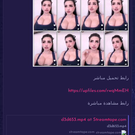
رابط تحميل مباشر
https://upfiles.com/rwqMmEH
رابط مشاهدة مباشرة
d3d653.mp4 at Streamtape.com
d3d653.mp4
streamtape.com