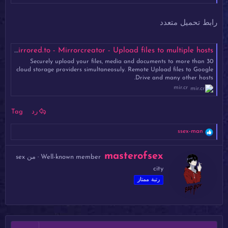
رابط تحميل متعدد
d3d653.mp4 - Mirrored.to - Mirrorcreator - Upload files to multiple hosts
Securely upload your files, media and documents to more than 30
cloud storage providers simultaneosuly. Remote Upload files to Google
Drive and many other hosts.
mir.cr
رد
Tag
ا
ssex-man
ل
ت
ك
masterofsex
ف
Well-known member
·
من
sex
ت
ا
city
ب
ع
ل
ب
رتبة ممتاز
ا
و
ت
ا
:
س
ط
ة