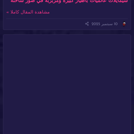
شيمايلات عالميات بأطياز كبيرة ومربربة في صور ساخنة
مشاهدة المقال كاملا »
10 سبتمبر 2025