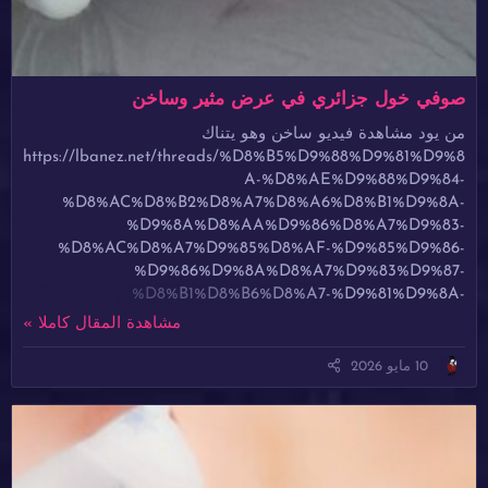
صوفي خول جزائري في عرض مثير وساخن
من يود مشاهدة فيديو ساخن وهو يتناك
https://lbanez.net/threads/%D8%B5%D9%88%D9%81%D9%8
A-%D8%AE%D9%88%D9%84-
%D8%AC%D8%B2%D8%A7%D8%A6%D8%B1%D9%8A-
%D9%8A%D8%AA%D9%86%D8%A7%D9%83-
%D8%AC%D8%A7%D9%85%D8%AF-%D9%85%D9%86-
%D9%86%D9%8A%D8%A7%D9%83%D9%87-
%D8%B1%D8%B6%D8%A7-%D9%81%D9%8A-
%D9%81%D9%8A%D8%AF%D9%8A%D9%88-
مشاهدة المقال كاملا »
%D8%B3%D8%A7%D8%AE%D9%86.27950/
10 مايو 2026