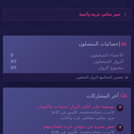
صور سكس عربية وأجنبية
إحصائيات المتصلون
الأعضاء المتصلون
0
الزوار المتصلون
217
مجموع الزوار
217
قد تتضمن المجاميع الزوار المخفين.
آخر المشاركات
بصبصة على أحلى البزاز لنجمات عالميات
الأحدث: masterofsex
الأمس في 14:37
صور سكس مشاهير عرب وأجانب
صور مثيرة من ديوثين عرب لمحارمهم
الأحدث: masterofsex
الأمس في 14:28