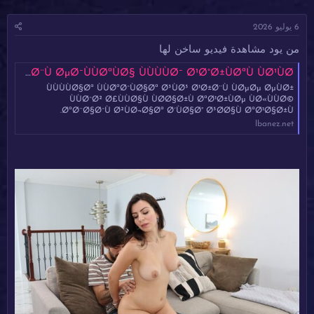
ا
ا
د
ر
6 يوليو 2026
ئ
ي
ا
خ
من يود مشاهدة فيديو ساخن لها
ل
ا
م
ل
Ø§ÙÙØ¬ÙØ© Ø§ÙØ¹Ø±Ø§ÙÙØ© Ø£ÙÙÙØ§ Ø£ÙØ¬Ù ØªØªÙØ§Ù ÙÙ Ø§Ø¨Ù ØµØ¯ÙÙØªÙØ§ ÙÙÙÙØ¯ Ø¹Ø°Ø±ÙØªÙ ÙØ¹ÙØ§
و
ب
ÙÙÙÙØ§Øª ÙÙØªØ¯ÙØ§Øª Ø³ÙØ³ Ø¹Ø±Ø¨Ù ÙØµØµ ØµÙØ±
ض
د
ÙÙØ¯Ø² Ø£ÙÙØ§Ù ÙØØ§Ø±Ù ØªØ¹Ø±ÙØµ ÙØ«ÙÙØ©
و
ء
ØªØ¨Ø§Ø¯Ù Ø²ÙØ¬Ø§Øª Ø´ÙØ§Ø° Ø³ØØ§Ù ØªØ¹Ø§Ø±Ù.
ع
lbanez.net