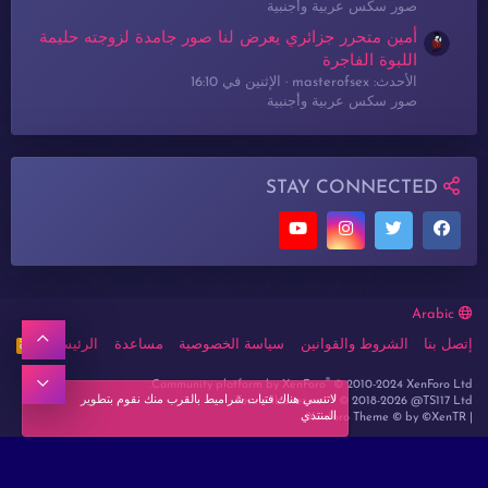
صور سكس عربية وأجنبية
أمين متحرر جزائري يعرض لنا صور جامدة لزوجته حليمة
اللبوة الفاجرة
الأحدث: masterofsex
الإثنين في 16:10
صور سكس عربية وأجنبية
STAY CONNECTED
Arabic
أعلى
إتصل بنا
الشروط والقوانين
سياسة الخصوصية
مساعدة
الرئيسية
R
S
S
®
أسفل
Community platform by XenForo
© 2010-2024 XenForo Ltd.
لاتنسي هناك فتيات شراميط بالقرب منك نقوم بتطوير
Forum lbanez.net ® © 2018-2026 @TS117 Ltd
المنتدي
Xenforo Theme
© by ©XenTR
|