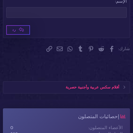
ضبط
إزالة المسافة البادئة
الإسم
عنوان 3
Tahoma
18
Times New Roman
22
Trebuchet MS
26
رد
Verdana
فيسبوك
Reddit
Pinterest
Tumblr
WhatsApp
الرابط
البريد الإلكتروني
شارك:
أفلام سكس عربية وأجنبية حصرية
إحصائيات المتصلون
الأعضاء المتصلون
0