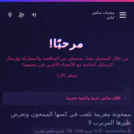
منتديات سكس
لبانيز
مرحبًا!
من خلال التسجيل معنا، ستتمكن من المناقشة والمشاركة وإرسال
الرسائل الخاصة مع الأعضاء الآخرين في مجتمعنا.
سجل الآن!
أفلام سكس عربية وأجنبية حصرية
ممحونة مغربية تلعب في كسها الممحون وتعرض
طيزها المربرب 5
ب
ت
ا
masterofsex
12 يونيو 2026
فيديو سكس مغربي