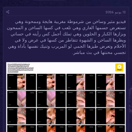
ا
ا
ل
د
ر
و
12 يونيو 2026
ئ
ي
س
ا
خ
و
فيديو مثير وساخن من شرموطة مغربية هايجة وممحونة وهي
ل
ا
م
تستعرض جسمها العاري وهي تلعب في كسها الساخن و الممحون
م
ل
و
ب
وبزازها الكبار و الحلوين وهي تملك أجمل كس رأيته في حساتي
ض
د
ويظرها الساخن و الشهوة تتقاطر من كسها في عرض ولا في
و
ء
الأحلام وتعرض طيزها الجمي لو المربرب وتنيك نفسها بأداة وهي
ع
تجسي محنتها في بث مباشر.