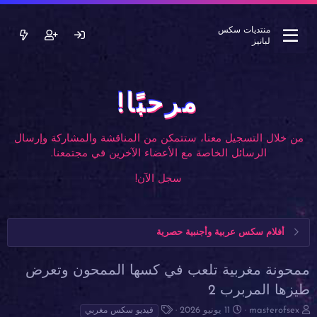
منتديات سكس
لبانيز
مرحبًا!
من خلال التسجيل معنا، ستتمكن من المناقشة والمشاركة وإرسال
الرسائل الخاصة مع الأعضاء الآخرين في مجتمعنا.
سجل الآن!
أفلام سكس عربية وأجنبية حصرية
ممحونة مغربية تلعب في كسها الممحون وتعرض
طيزها المربرب 2
ب
ت
ا
masterofsex
11 يونيو 2026
فيديو سكس مغربي