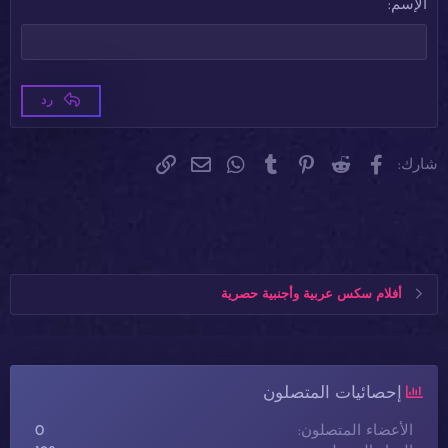
ضبط
إزالة المسافة البادئة
الإسم
عنوان 3
Tahoma
18
Times New Roman
22
Trebuchet MS
26
رد
Verdana
فيسبوك
Reddit
Pinterest
Tumblr
WhatsApp
الرابط
البريد الإلكتروني
شارك:
أفلام سكس عربية وأجنبية حصرية
إحصائيات المتصلون
الأعضاء المتصلون
0