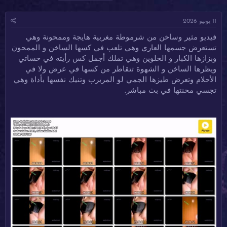
ا
ا
ل
د
ر
و
11 يونيو 2026
ئ
ي
س
ا
خ
و
فيديو مثير وساخن من شرموطة مغربية هايجة وممحونة وهي
ل
ا
م
تستعرض جسمها العاري وهي تلعب في كسها الساخن و الممحون
م
ل
و
ب
وبزازها الكبار و الحلوين وهي تملك أجمل كس رأيته في حساتي
ض
د
ويظرها الساخن و الشهوة تتقاطر من كسها في عرض ولا في
و
ء
الأحلام وتعرض طيزها الجمي لو المربرب وتنيك نفسها بأداة وهي
ع
تجسي محنتها في بث مباشر.