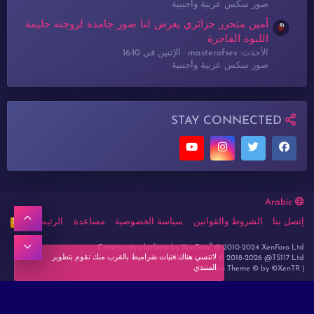
صور سكس عربية وأجنبية
أمين متحرر جزائري يعرض لنا صور جامدة لزوجته حليمة
اللبوة الفاجرة
الأحدث: masterofsex
الإثنين في 16:10
صور سكس عربية وأجنبية
STAY CONNECTED
Arabic
أعلى
إتصل بنا
الشروط والقوانين
سياسة الخصوصية
مساعدة
الرئيسية
R
S
S
®
أسفل
Community platform by XenForo
© 2010-2024 XenForo Ltd.
لاتنسي هناك فتيات شراميط بالقرب منك نقوم بتطوير
Forum lbanez.net ® © 2018-2026 @TS117 Ltd
المنتدي
Xenforo Theme
© by ©XenTR
|