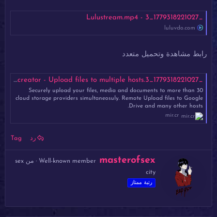
_1779318221027_3 - Lulustream.mp4
luluvdo.com
رابط مشاهدة وتحميل متعدد
_1779318221027_3.mp4 - Mirrored.to - Mirrorcreator - Upload files to multiple hosts
Securely upload your files, media and documents to more than 30
cloud storage providers simultaneosuly. Remote Upload files to Google
Drive and many other hosts.
mir.cr
رد
Tag
ك
masterofsex
Well-known member
·
من
sex
ت
city
ب
ب
رتبة ممتاز
و
ا
س