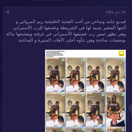
ا
ا
ل
د
ر
و
26 مايو 2026
ئ
ي
س
ا
خ
و
فيديو جامد وساخن من أخت القحبة الخليجية ريم المرواتي و
ل
ا
م
أختها الصغير شبيه لها في الشرمطة وعشقها للزب الأسمراني
م
ل
و
ب
وهي تظهر تمص زب عشيقها الأسمراني في غرفته ويفشخها نياكة
ض
د
بوضعيات ساخنة وهي تتأوه أحلى الآهات المثيرة و الساخنة.
و
ء
ع