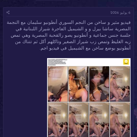
ا
ا
ل
د
ر
و
6 يوليو 2026
ئ
ي
س
ا
خ
و
فيديو مثير و ساخن من النجم السوري أنطونيو سليمان مع النجمة
ل
ا
م
المصرية ساشا بيرل و و الشيميل الفاجرة شيراز اللبنانية في
م
ل
و
ب
جلسة جنس جماعية و أنطونيو يصو رالقحبة المصرية وهي تمص
ض
د
زبه الغليظ وتمص زب شيراز الصغير وتاكلهم أكل ثم تتناك من
و
ء
أنطونيو بوضع ساخن مع الشيميل في فيديو اجم.
ع