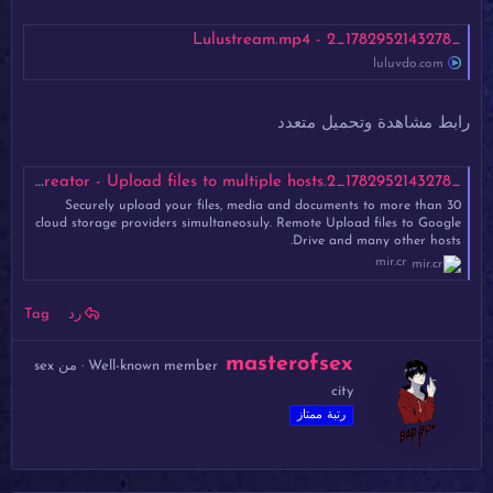
_1782952143278_2 - Lulustream.mp4
luluvdo.com
رابط مشاهدة وتحميل متعدد
_1782952143278_2.mp4 - Mirrored.to - Mirrorcreator - Upload files to multiple hosts
Securely upload your files, media and documents to more than 30
cloud storage providers simultaneosuly. Remote Upload files to Google
Drive and many other hosts.
mir.cr
رد
Tag
ك
masterofsex
Well-known member
·
من
sex
ت
city
ب
ب
رتبة ممتاز
و
ا
س