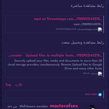
رابط مشاهدة مباشرة
_1782952143278_.mp4 at Streamtape.com
_1782952143278_.mp4
streamtape.com
رابط مشاهدة وتحميل متعدد
_1782952143278_.mp4 - Mirrored.to - Mirrorcreator - Upload files to multiple hosts
Securely upload your files, media and documents to more than 30
cloud storage providers simultaneosuly. Remote Upload files to Google
Drive and many other hosts.
mir.cr
رد
Tag
ا
ssex-man
ل
ت
ك
masterofsex
ف
Well-known member
·
من
sex
ت