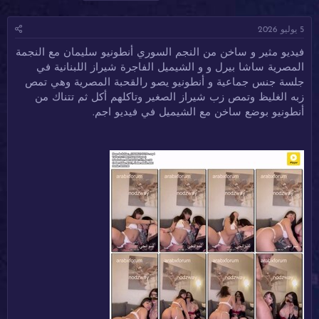
ا
ا
ل
د
ر
و
5 يوليو 2026
ئ
ي
س
ا
خ
و
فيديو مثير و ساخن من النجم السوري أنطونيو سليمان مع النجمة
ل
ا
م
المصرية ساشا بيرل و و الشيميل الفاجرة شيراز اللبنانية في
م
ل
و
ب
جلسة جنس جماعية و أنطونيو يصو رالقحبة المصرية وهي تمص
ض
د
زبه الغليظ وتمص زب شيراز الصغير وتاكلهم أكل ثم تتناك من
و
ء
أنطونيو بوضع ساخن مع الشيميل في فيديو اجم.
ع