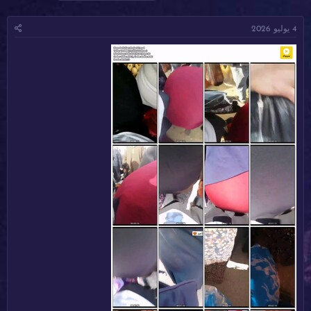
ا
ا
ل
د
ر
و
4 يوليو 2026
ئ
ي
س
ا
خ
و
ل
ا
م
م
ل
و
ب
ض
د
و
ء
ع