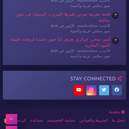
الأحدث: masterofsex
الإثنين في 16:21
صور سكس عربية وأجنبية
قحبة مغربية تعرض طيزها المربرب المنيوك في صور
ساخنة
الأحدث: masterofsex
الإثنين في 16:16
صور سكس عربية وأجنبية
أمين متحرر جزائري يعرض لنا صور جامدة لزوجته حليمة
اللبوة الفاجرة
الأحدث: masterofsex
الإثنين في 16:10
صور سكس عربية وأجنبية
STAY CONNECTED
Arabic
أعلى
إتصل بنا
الشروط والقوانين
سياسة الخصوصية
مساعدة
الرئيسية
R
S
S