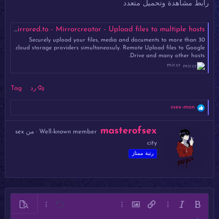
رابط مشاهدة وتحميل متعدد
Project_7.mp4 - Mirrored.to - Mirrorcreator - Upload files to multiple hosts
Securely upload your files, media and documents to more than 30
cloud storage providers simultaneosuly. Remote Upload files to Google
Drive and many other hosts.
mir.cr
رد
Tag
ا
ssex-man
ل
ت
ك
masterofsex
ف
Well-known member
·
من
sex
ت
ا
city
ب
ع
ل
ب
رتبة ممتاز
ا
و
ت
ا
:
س
ط
ة
غامق
مائل
خيارات إضافية…
إدراج رابط
إدراج صورة
خيارات إضافية…
تراجع
معاينة
خيارات إضافية…