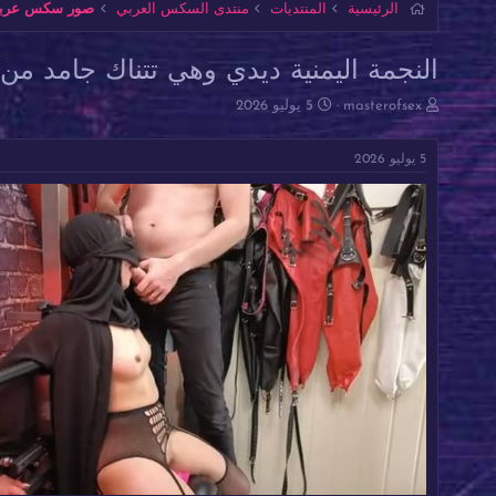
الرئيسية
المنتديات
منتدى السكس العربي
صور سكس عربية 
النجمة اليمنية ديدي وهي تتناك جامد من
ب
ت
masterofsex
5 يوليو 2026
ا
ا
د
ر
5 يوليو 2026
ئ
ي
ا
خ
ل
ا
م
ل
و
ب
ض
د
و
ء
ع