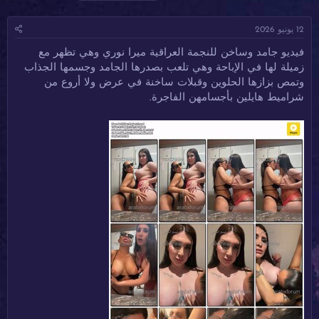
ا
ا
ل
د
ر
و
12 يونيو 2026
ئ
ي
س
ا
خ
و
فيديو جامد وساخن للنجمة العراقية ميرا نوري وهي تظهر مع
ل
ا
م
زميلة لها في الإباحة وهي تلعب بصدرها الجامد وجسمها الجذاب
م
ل
و
ب
وتمص بزازها الحلوين وقبلات ساخنة في عرض ولا أروع من
ض
د
شراميط هايلين بأجسامهن الفاجرة.
و
ء
ع