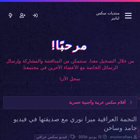
منتديات سكس
لبانيز
مرحبًا!
من خلال التسجيل معنا، ستتمكن من المناقشة والمشاركة وإرسال
الرسائل الخاصة مع الأعضاء الآخرين في مجتمعنا.
سجل الآن!
أفلام سكس عربية وأجنبية حصرية
النجمة العراقية ميرا نوري مع صديقتها في فيديو
جامد وساخن
ب
ت
ا
masterofsex
12 يونيو 2026
فيديو سكس عراقي