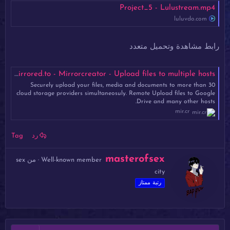
Project_5 - Lulustream.mp4
luluvdo.com
رابط مشاهدة وتحميل متعدد
Project_5.mp4 - Mirrored.to - Mirrorcreator - Upload files to multiple hosts
Securely upload your files, media and documents to more than 30
cloud storage providers simultaneosuly. Remote Upload files to Google
Drive and many other hosts.
mir.cr
رد
Tag
ك
masterofsex
Well-known member
·
من
sex
ت
city
ب
ب
رتبة ممتاز
و
ا
س
ط
ة