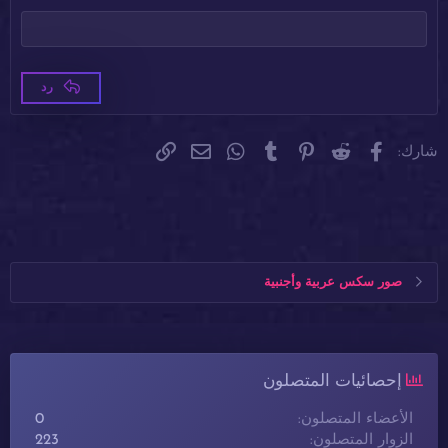
عنوان 3
Tahoma
18
Times New Roman
22
Trebuchet MS
26
رد
Verdana
فيسبوك
Reddit
Pinterest
Tumblr
WhatsApp
الرابط
البريد الإلكتروني
شارك:
صور سكس عربية وأجنبية
إحصائيات المتصلون
الأعضاء المتصلون
0
الزوار المتصلون
223