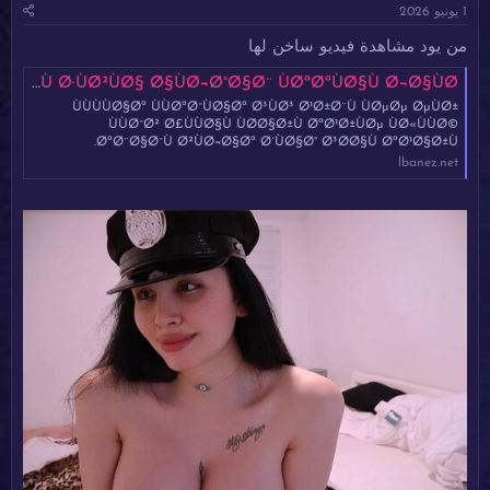
1 يونيو 2026
ئ
ي
ا
خ
من يود مشاهدة فيديو ساخن لها
ل
ا
م
ل
Ø§ÙÙØ¬ÙØ© Ø§ÙØ¹Ø±Ø§ÙÙØ© ÙÙØ±Ø§ ÙÙØ±Ù ØªØ§Ø®Ø° Ø£Ø²Ø¨Ø§Ø± Ø§ÙØ´Ø¨Ø§Ø¨ ÙÙ Ø·ÙØ²ÙØ§ Ø§ÙØ¬Ø°Ø§Ø¨ ÙØªØªÙØ§Ù Ø¬Ø§ÙØ¯
و
ب
ÙÙÙÙØ§Øª ÙÙØªØ¯ÙØ§Øª Ø³ÙØ³ Ø¹Ø±Ø¨Ù ÙØµØµ ØµÙØ±
ض
د
ÙÙØ¯Ø² Ø£ÙÙØ§Ù ÙØØ§Ø±Ù ØªØ¹Ø±ÙØµ ÙØ«ÙÙØ©
و
ء
ØªØ¨Ø§Ø¯Ù Ø²ÙØ¬Ø§Øª Ø´ÙØ§Ø° Ø³ØØ§Ù ØªØ¹Ø§Ø±Ù.
ع
lbanez.net