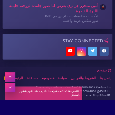
أمين متحرر جزائري يعرض لنا صور جامدة لزوجته حليمة
اللبوة الفاجرة
الأحدث: masterofsex
الإثنين في 16:10
صور سكس عربية وأجنبية
STAY CONNECTED
Arabic
أعلى
إتصل بنا
الشروط والقوانين
سياسة الخصوصية
مساعدة
الرئيسية
R
S
S
®
أسفل
Community platform by XenForo
© 2010-2024 XenForo Ltd.
لاتنسي هناك فتيات شراميط بالقرب منك نقوم بتطوير
Forum lbanez.net ® © 2018-2026 @TS117 Ltd
المنتدي
Xenforo Theme
© by ©XenTR
|