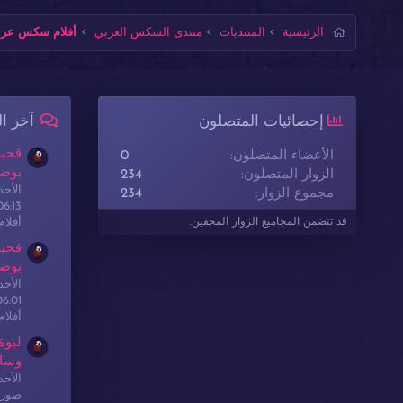
الرئيسية
المنتديات
منتدى السكس العربي
أفلام سكس عربي
إحصائيات المتصلون
آخر ا
قحبة
الأعضاء المتصلون
0
بوضع
الزوار المتصلون
234
الأحدث: sex
مجموع الزوار
234
06:13
أفلا
قد تتضمن المجاميع الزوار المخفين.
قحبة
بوضع
الأحدث: sex
06:01
أفلا
لبوة
وسا
الأحدث: sex
صور 