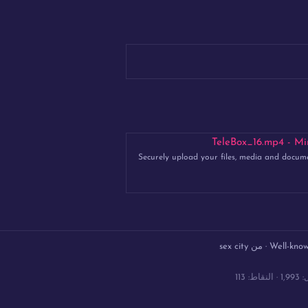
TeleBox_16.mp4 - Mir
Securely upload your files, media and docum
Well-kno
·
من
sex city
1,993
النقاط
113