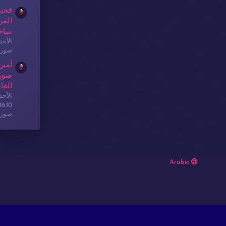
قحبة
المر
ساخ
الأحدث: sex
صور 
أمين
صور 
الفا
الأحدث: sex
16:10
صور 
Arabic