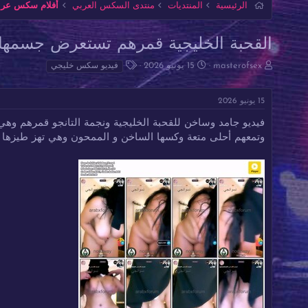
الرئيسية
المنتديات
منتدى السكس العربي
أفلام سكس عربي
القحبة الخليجية قمرهم تستعرض جسمها ال
ب
ت
ا
masterofsex
15 يونيو 2026
فيديو سكس خليجي
ا
ا
ل
د
ر
و
15 يونيو 2026
ئ
ي
س
ا
خ
و
فيديو جامد وساخن للقحبة الخليجية ونجمة التانجو قمرهم وهي 
ل
ا
م
وتمعهم أحلى متعة وكسها الساخن و الممحون وهي تهز طيزها
م
ل
و
ب
ض
د
و
ء
ع