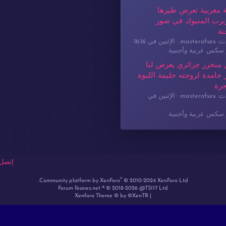
 مغربية تعرض طيزها
برب المنيوك في صور
نة
masterof
الإثنين في 16:16
سكس عربية وأجنبية
 متحرر جزائري يعرض لنا
جامدة لزوجته حليمة اللبوة
جرة
masterof
الإثنين في
سكس عربية وأجنبية
إتصل 
®
Community platform by XenForo
© 2010-2024 XenForo Ltd.
Forum lbanez.net ® © 2018-2026 @TS117 Ltd
Xenforo Theme
© by ©XenTR
|