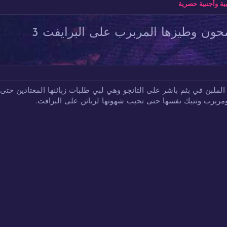
ة وأجنبية حصرية
حون وطيزها المربرب على البرايفت 3
ملبن في بثم باشر على التانجو وهي لبي طلبات زبائنها المعتادين حت
مربرب وتنيك نفسها حتى تجيب شهوتها لزبائن على البرافت.