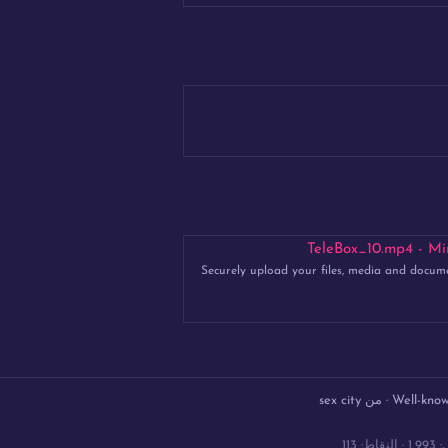
TeleBox_10.mp4 - Mir
Securely upload your files, media and docum
Well-kno
·
من
sex city
1,993
النقاط
113