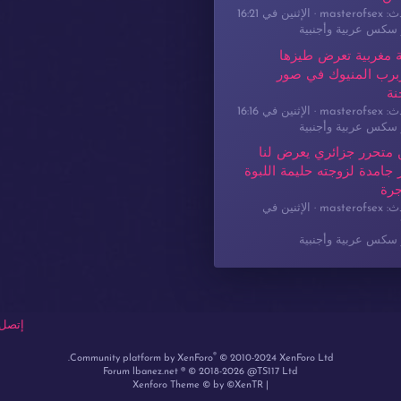
masterof
الإثنين في 16:21
سكس عربية وأجنبية
 مغربية تعرض طيزها
برب المنيوك في صور
نة
masterof
الإثنين في 16:16
سكس عربية وأجنبية
 متحرر جزائري يعرض لنا
جامدة لزوجته حليمة اللبوة
جرة
masterof
الإثنين في
سكس عربية وأجنبية
إتصل 
®
Community platform by XenForo
© 2010-2024 XenForo Ltd.
Forum lbanez.net ® © 2018-2026 @TS117 Ltd
Xenforo Theme
© by ©XenTR
|