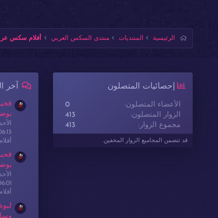
الرئيسية
المنتديات
منتدى السكس العربي
أفلام سكس عربي
إحصائيات المتصلون
آخر ا
قحبة
الأعضاء المتصلون
0
بوضع
الزوار المتصلون
413
الأحدث: sex
مجموع الزوار
413
06:13
أفلا
قد تتضمن المجاميع الزوار المخفين.
قحبة
بوضع
الأحدث: sex
06:01
أفلا
لبوة
وسا