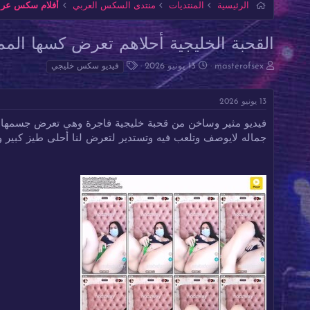
الرئيسية
المنتديات
منتدى السكس العربي
أفلام سكس عربي
القحبة الخليجية أحلاهم تعرض كسها المم
ب
ت
ا
masterofsex
13 يونيو 2026
فيديو سكس خليجي
ا
ا
ل
د
ر
و
13 يونيو 2026
ئ
ي
س
ا
خ
و
فيديو مثير وساخن من قحبة خليجية فاجرة وهي تعرض جسمها ال
ل
ا
م
جماله لايوصف وتلعب فيه وتستدير لتعرض لنا أحلى طيز كبير و
م
ل
و
ب
ض
د
و
ء
ع