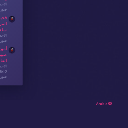
الأحدث: sex
صور 
قحبة
المر
ساخ
الأحدث: sex
صور 
أمين
صور 
الفا
الأحدث: sex
16:10
صور 
Arabic