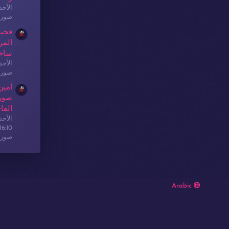
الأحدث: sex
صور 
قحبة
المر
ساخ
الأحدث: sex
صور 
أمين
صور 
الفا
الأحدث: sex
16:10
صور 
Arabic