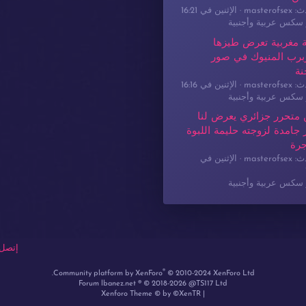
masterof
الإثنين في 16:21
سكس عربية وأجنبية
 مغربية تعرض طيزها
برب المنيوك في صور
نة
masterof
الإثنين في 16:16
سكس عربية وأجنبية
 متحرر جزائري يعرض لنا
جامدة لزوجته حليمة اللبوة
جرة
masterof
الإثنين في
سكس عربية وأجنبية
إتصل 
®
Community platform by XenForo
© 2010-2024 XenForo Ltd.
Forum lbanez.net ® © 2018-2026 @TS117 Ltd
Xenforo Theme
© by ©XenTR
|