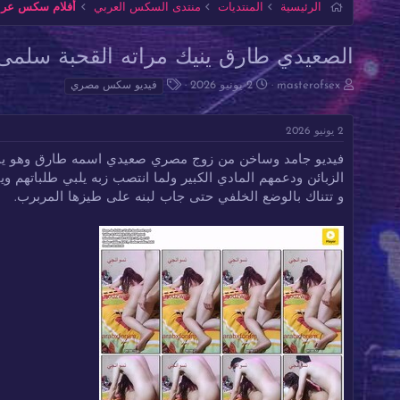
الرئيسية
المنتديات
منتدى السكس العربي
أفلام سكس عربي
الصعيدي طارق ينيك مراته القحبة سلمى م
ب
ت
ا
masterofsex
2 يونيو 2026
فيديو سكس مصري
ا
ا
ل
د
ر
و
2 يونيو 2026
ئ
ي
س
ا
خ
و
فيديو جامد وساخن من زوج مصري صعيدي اسمه طارق وهو ينيك 
ل
ا
م
الزبائن ودعمهم المادي الكبير ولما انتصب زبه يلبي طلباتهم و
م
ل
و
ب
و تتناك بالوضع الخلفي حتى جاب لبنه على طيزها المربرب.
ض
د
و
ء
ع