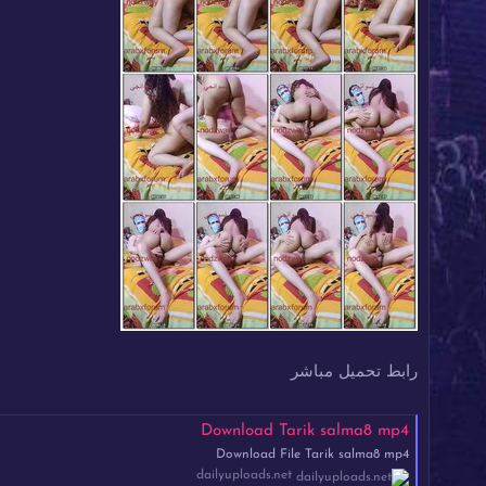
رابط تحميل مباشر
Download Tarik salma8 mp4
Download File Tarik salma8 mp4
dailyuploads.net