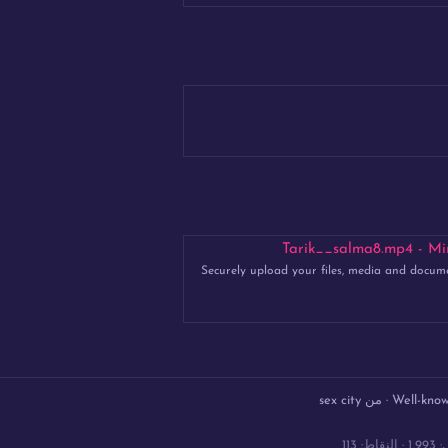
Tarik__salma8.mp4 - Mirr
Securely upload your files, media and docum
Well-kno
·
من
sex city
1,993
النقاط
113