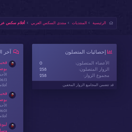
الرئيسية
المنتديات
منتدى السكس العربي
أفلام سكس عربي
إحصائيات المتصلون
آخر ا
قحبة
الأعضاء المتصلون
0
بوضع
الزوار المتصلون
258
الأحدث: sex
مجموع الزوار
258
06:13
أفلا
قد تتضمن المجاميع الزوار المخفين.
قحبة
بوضع
الأحدث: sex
06:01
أفلا
لبوة
وسا