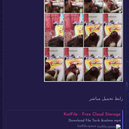
رابط تحميل مباشر
KatFile - Free Cloud Storage
Download File Tarik &salma mp4
katfile.space