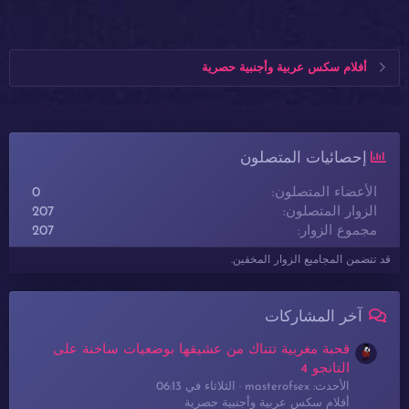
أفلام سكس عربية وأجنبية حصرية
إحصائيات المتصلون
الأعضاء المتصلون
0
الزوار المتصلون
207
مجموع الزوار
207
قد تتضمن المجاميع الزوار المخفين.
آخر المشاركات
قحبة مغربية تتناك من عشيقها بوضعيات ساخنة على
التانجو 4
الأحدث: masterofsex
الثلاثاء في 06:13
أفلام سكس عربية وأجنبية حصرية