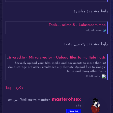
رابط مشاهدة مباشرة
Tarik__salma-5 - Lulustream.mp4
luluvdo.com
رابط مشاهدة وتحميل متعدد
Tarik__salma-5.mp4 - Mirrored.to - Mirrorcreator - Upload files to multiple hosts
Securely upload your files, media and documents to more than 30
cloud storage providers simultaneosuly. Remote Upload files to Google
Drive and many other hosts.
mir.cr
رد
Tag
ك
masterofsex
Well-known member
·
من
sex
ت
city
ب
ب
رتبة ممتاز