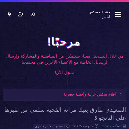
منتديات سكس
لبانيز
مرحبًا!
من خلال التسجيل معنا، ستتمكن من المناقشة والمشاركة وإرسال
الرسائل الخاصة مع الأعضاء الآخرين في مجتمعنا.
سجل الآن!
أفلام سكس عربية وأجنبية حصرية
الصعيدي طارق ينيك مراته القحبة سلمى من طيزها
على التانجو 5
ب
ت
ا
masterofsex
2 يونيو 2026
فيديو سكس مصري