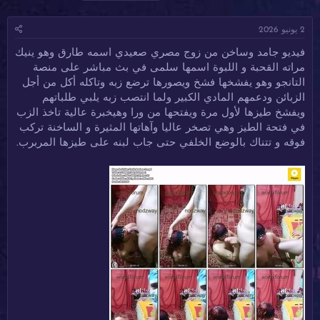
ا
ا
ل
د
ر
و
2 يونيو 2026
ئ
ي
س
ا
خ
و
فيديو جامد وساخن من زوج مصري صعيدي اسمه طارق وهو ينيك
ل
ا
م
مراته القحبة و اللبوة اسمها سلمى في بث مباشر على منصة
م
ل
و
ب
التانجو وهو يفشخها فشخ ويصورها ترضع زبه وتاكله أكل من أجل
ض
د
الزبائن ودعمهم المادي الكبير ولما انتصب زبه يلبي طلباتهم
و
ء
ويفشخ طيزها لأول مرة ويفتحها من ورا وهيخبرة عالية تاخذ الزب
ع
في فتحة الطيز وهي تصخر عاليا وآهاتها المثيرة و الساخنة تركب
فوقه و تتناك بالوضع الخلفي حتى جاب لبنه على طيزها المربرب.